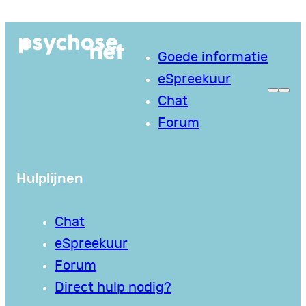
Ga
naar
Goede informatie
de
eSpreekuur
inhoud
Chat
Forum
Hulplijnen
Chat
eSpreekuur
Forum
Direct hulp nodig?