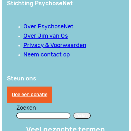
Stichting PsychoseNet
Over PsychoseNet
Over Jim van Os
Privacy & Voorwaarden
Neem contact op
Steun ons
Doe een donatie
Zoeken
Zoeken
Veel gezochte termen