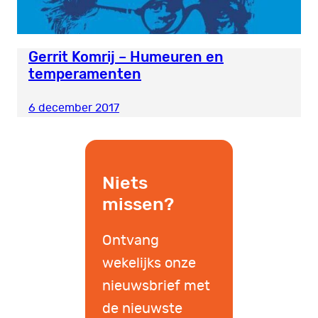
Gerrit Komrij – Humeuren en
temperamenten
6 december 2017
Niets
missen?
Ontvang
wekelijks onze
nieuwsbrief met
de nieuwste