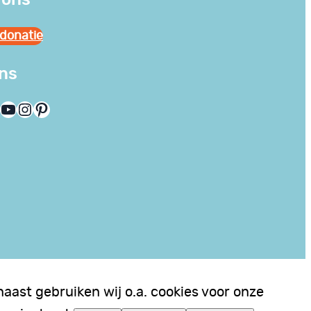
donatie
ons
YouTube
Instagram
Pinterest
aast gebruiken wij o.a. cookies voor onze