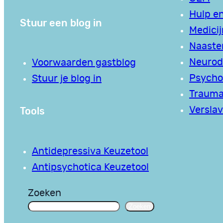
Hulp en
Stuur een blog in
Medici
Naaste
Neurodi
Voorwaarden gastblog
Psycho
Stuur je blog in
Traum
Tools
Verslav
Antidepressiva Keuzetool
Antipsychotica Keuzetool
Zoeken
Zoeken