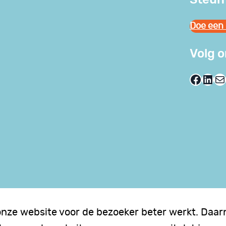
Doe een 
Volg 
Facebook
LinkedIn
E-mail
onze website voor de bezoeker beter werkt. Daarn