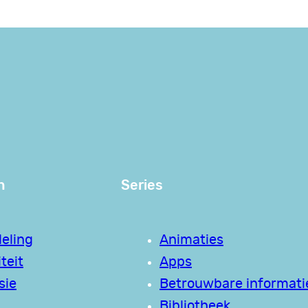
n
Series
eling
Animaties
teit
Apps
sie
Betrouwbare informati
Bibliotheek