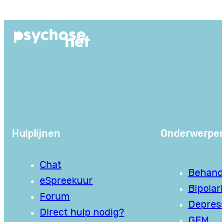
Ga
naar
de
inhoud
Hulplijnen
Onderwerpe
Chat
Behand
eSpreekuur
Bipolari
Forum
Depres
Direct hulp nodig?
GEM