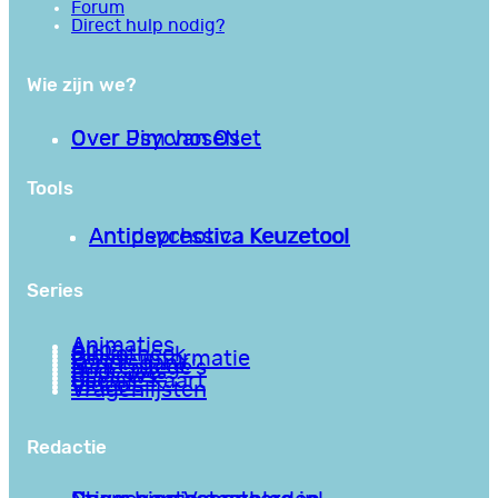
Forum
Direct hulp nodig?
Wie zijn we?
Over PsychoseNet
Over Jim van Os
Tools
Antipsychotica Keuzetool
Antidepressiva Keuzetool
Series
Animaties
Apps
Bibliotheek
Goede informatie
Kennisbank
Mini college’s
Podcasts
Reviews
Sociale Kaart
Video’s
Vragenlijsten
Redactie