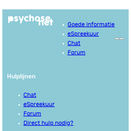
Ga
naar
Goede informatie
de
eSpreekuur
inhoud
Chat
Forum
Hulplijnen
Chat
eSpreekuur
Forum
Direct hulp nodig?