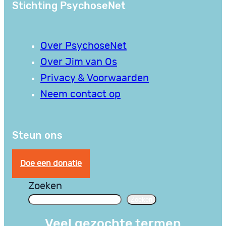
Stichting PsychoseNet
Over PsychoseNet
Over Jim van Os
Privacy & Voorwaarden
Neem contact op
Steun ons
Doe een donatie
Zoeken
Zoeken
Veel gezochte termen