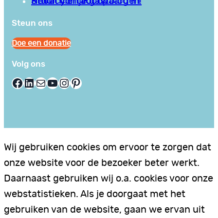
Privacy en Voorwaarden
Stuur hier je gastblog in!
Neem contact op
Steun ons
Doe een donatie
Volg ons
Facebook
LinkedIn
E-mail
YouTube
Instagram
Pinterest
Wij gebruiken cookies om ervoor te zorgen dat
onze website voor de bezoeker beter werkt.
Daarnaast gebruiken wij o.a. cookies voor onze
webstatistieken. Als je doorgaat met het
gebruiken van de website, gaan we ervan uit