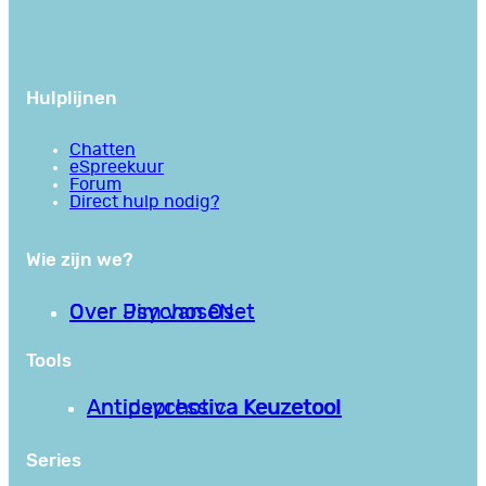
Hulplijnen
Chatten
eSpreekuur
Forum
Direct hulp nodig?
Wie zijn we?
Over PsychoseNet
Over Jim van Os
Tools
Antipsychotica Keuzetool
Antidepressiva Keuzetool
Series