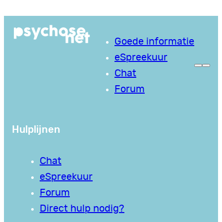
Ga
naar
Goede informatie
de
eSpreekuur
inhoud
Chat
Forum
Hulplijnen
Chat
eSpreekuur
Forum
Direct hulp nodig?