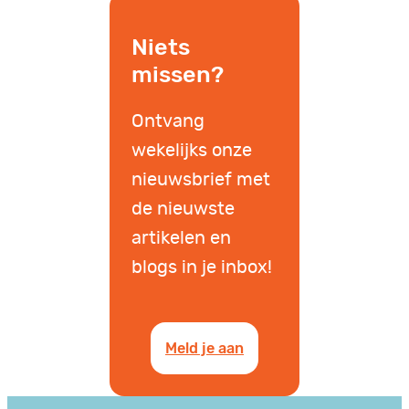
Niets
missen?
Ontvang
wekelijks onze
nieuwsbrief met
de nieuwste
artikelen en
blogs in je inbox!
Meld je aan