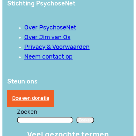
Stichting PsychoseNet
Over PsychoseNet
Over Jim van Os
Privacy & Voorwaarden
Neem contact op
Steun ons
Doe een donatie
Zoeken
Zoeken
Veel gezochte termen