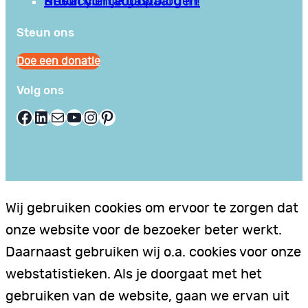
Privacy en Voorwaarden
Stuur hier je gastblog in!
Neem contact op
Steun ons
Doe een donatie
Volg ons
Facebook
LinkedIn
E-mail
YouTube
Instagram
Pinterest
Wij gebruiken cookies om ervoor te zorgen dat
onze website voor de bezoeker beter werkt.
Daarnaast gebruiken wij o.a. cookies voor onze
webstatistieken. Als je doorgaat met het
gebruiken van de website, gaan we ervan uit