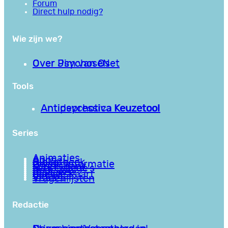
Forum
Direct hulp nodig?
Wie zijn we?
Over PsychoseNet
Over Jim van Os
Tools
Antipsychotica Keuzetool
Antidepressiva Keuzetool
Series
Animaties
Apps
Bibliotheek
Goede informatie
Kennisbank
Mini college’s
Podcasts
Reviews
Sociale Kaart
Video’s
Vragenlijsten
Redactie