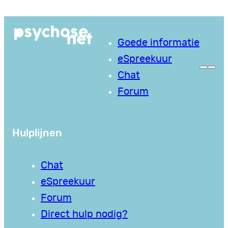
Ga
naar
Goede informatie
de
eSpreekuur
inhoud
Chat
Forum
Hulplijnen
Chat
eSpreekuur
Forum
Direct hulp nodig?