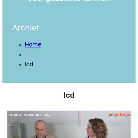
Archief
Home
lcd
lcd