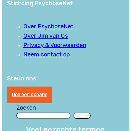
Stichting PsychoseNet
Over PsychoseNet
Over Jim van Os
Privacy & Voorwaarden
Neem contact op
Steun ons
Doe een donatie
Zoeken
Zoeken
Veel gezochte termen