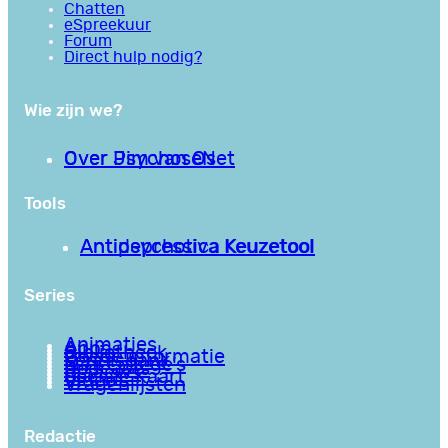
Chatten
eSpreekuur
Forum
Direct hulp nodig?
Wie zijn we?
Over PsychoseNet
Over Jim van Os
Tools
Antipsychotica Keuzetool
Antidepressiva Keuzetool
Series
Animaties
Apps
Bibliotheek
Goede informatie
Kennisbank
Mini college’s
Podcasts
Reviews
Sociale Kaart
Video’s
Vragenlijsten
Redactie