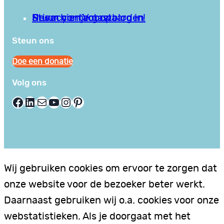
Privacy en Voorwaarden
Stuur hier je gastblog in!
Neem contact op
Steun ons
Doe een donatie
Volg ons
Facebook
LinkedIn
E-mail
YouTube
Instagram
Pinterest
Wij gebruiken cookies om ervoor te zorgen dat
onze website voor de bezoeker beter werkt.
Daarnaast gebruiken wij o.a. cookies voor onze
webstatistieken. Als je doorgaat met het