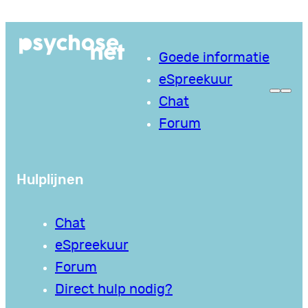
Ga
naar
Goede informatie
de
eSpreekuur
inhoud
Chat
Forum
Hulplijnen
Chat
eSpreekuur
Forum
Direct hulp nodig?