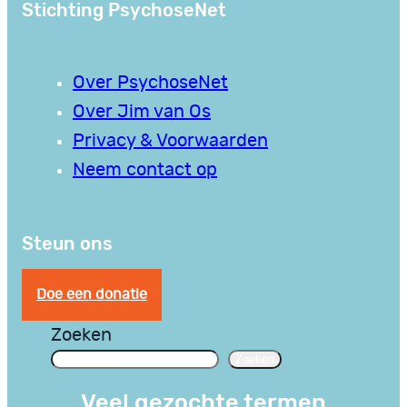
Stichting PsychoseNet
Over PsychoseNet
Over Jim van Os
Privacy & Voorwaarden
Neem contact op
Steun ons
Doe een donatie
Zoeken
Zoeken
Veel gezochte termen