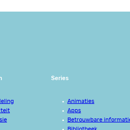
n
Series
eling
Animaties
teit
Apps
sie
Betrouwbare informati
Bibliotheek