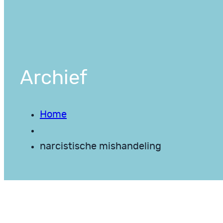
Archief
Home
narcistische mishandeling