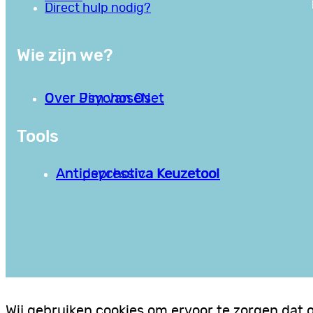
Direct hulp nodig?
Wie zijn we?
Over PsychoseNet
Over Jim van Os
Tools
Antipsychotica Keuzetool
Antidepressiva Keuzetool
Wij gebruiken cookies om ervoor te zorgen dat 