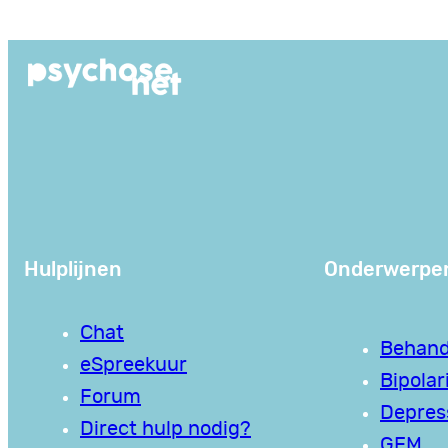
Ga
naar
de
inhoud
Hulplijnen
Onderwerpe
Chat
Behand
eSpreekuur
Bipolari
Forum
Depres
Direct hulp nodig?
GEM