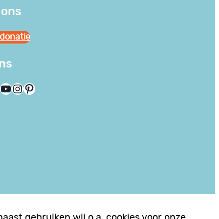
 ons
donatie
ons
YouTube
Instagram
Pinterest
aast gebruiken wij o.a. cookies voor onze