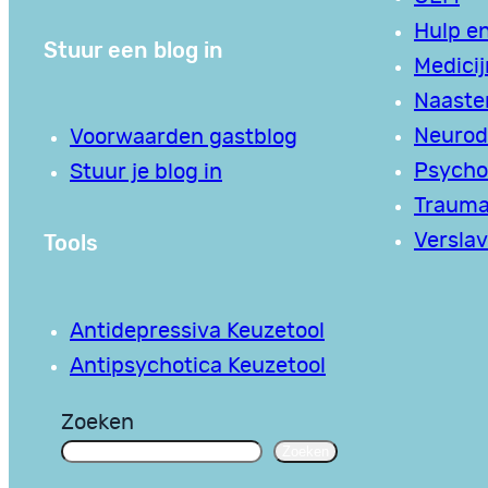
Hulp en
Stuur een blog in
Medici
Naaste
Neurodi
Voorwaarden gastblog
Psycho
Stuur je blog in
Traum
Tools
Verslav
Antidepressiva Keuzetool
Antipsychotica Keuzetool
Zoeken
Zoeken