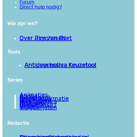
Forum
Direct hulp nodig?
Wie zijn we?
Over PsychoseNet
Over Jim van Os
Tools
Antipsychotica Keuzetool
Antidepressiva Keuzetool
Series
Animaties
Apps
Bibliotheek
Goede informatie
Kennisbank
Mini college’s
Podcasts
Reviews
Sociale Kaart
Video’s
Vragenlijsten
Redactie