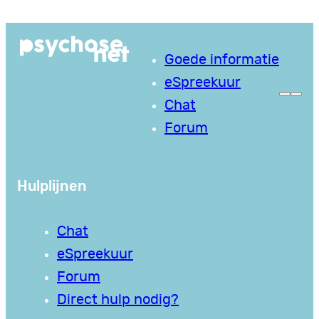
Ga
naar
Goede informatie
de
eSpreekuur
inhoud
Chat
Forum
Hulplijnen
Chat
eSpreekuur
Forum
Direct hulp nodig?