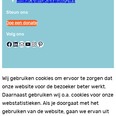
Privacy en Voorwaarden
Stuur hier je gastblog in!
Neem contact op
Steun ons
Doe een donatie
Volg ons
Facebook
LinkedIn
E-mail
YouTube
Instagram
Pinterest
Wij gebruiken cookies om ervoor te zorgen dat
onze website voor de bezoeker beter werkt.
Daarnaast gebruiken wij o.a. cookies voor onze
webstatistieken. Als je doorgaat met het
gebruiken van de website, gaan we ervan uit