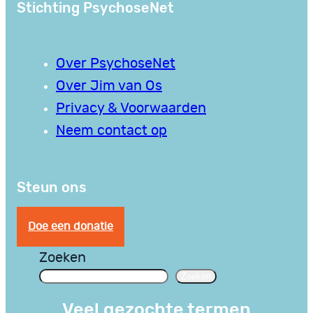
Stichting PsychoseNet
Over PsychoseNet
Over Jim van Os
Privacy & Voorwaarden
Neem contact op
Steun ons
Doe een donatie
Zoeken
Zoeken
Veel gezochte termen