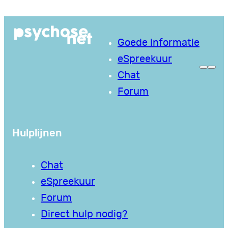
Ga
naar
Goede informatie
de
eSpreekuur
inhoud
Chat
Forum
Hulplijnen
Chat
eSpreekuur
Forum
Direct hulp nodig?