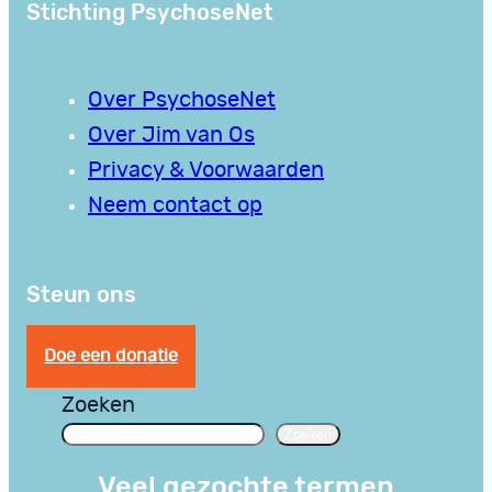
Stichting PsychoseNet
Over PsychoseNet
Over Jim van Os
Privacy & Voorwaarden
Neem contact op
Steun ons
Doe een donatie
Zoeken
Zoeken
Veel gezochte termen