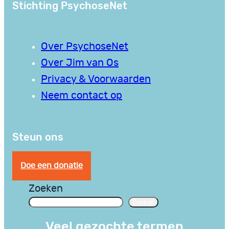
Stichting PsychoseNet
Over PsychoseNet
Over Jim van Os
Privacy & Voorwaarden
Neem contact op
Steun ons
Doe een donatie
Zoeken
Zoeken
Veel gezochte termen