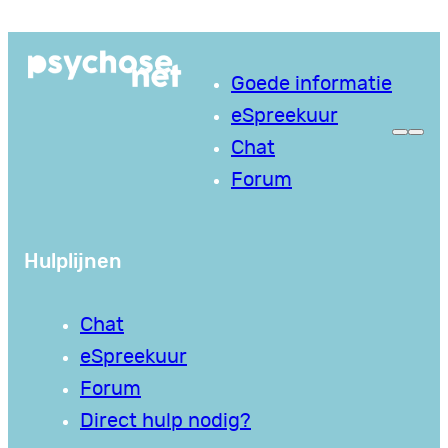
Ga
naar
Goede informatie
de
eSpreekuur
inhoud
Chat
Forum
Hulplijnen
Chat
eSpreekuur
Forum
Direct hulp nodig?