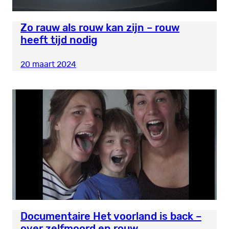
Zo rauw als rouw kan zijn – rouw
heeft tijd nodig
20 maart 2024
Documentaire Het voorland is back –
over zelfmoord en rouw