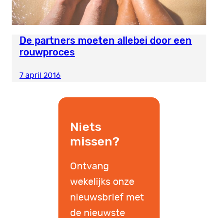
De partners moeten allebei door een
rouwproces
7 april 2016
Niets
missen?
Ontvang
wekelijks onze
nieuwsbrief met
de nieuwste