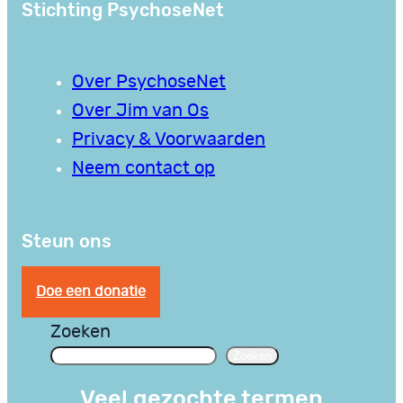
Stichting PsychoseNet
Over PsychoseNet
Over Jim van Os
Privacy & Voorwaarden
Neem contact op
Steun ons
Doe een donatie
Zoeken
Zoeken
Veel gezochte termen