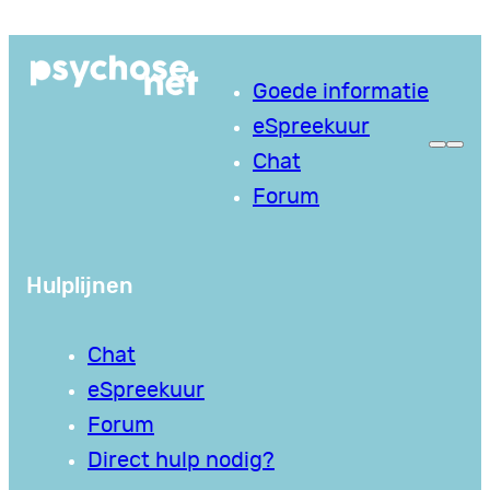
Ga
naar
Goede informatie
de
eSpreekuur
inhoud
Chat
Forum
Hulplijnen
Chat
eSpreekuur
Forum
Direct hulp nodig?