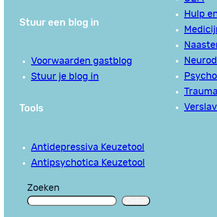
Hulp en
Stuur een blog in
Medici
Naaste
Neurodi
Voorwaarden gastblog
Psycho
Stuur je blog in
Traum
Tools
Verslav
Antidepressiva Keuzetool
Antipsychotica Keuzetool
Zoeken
Zoeken