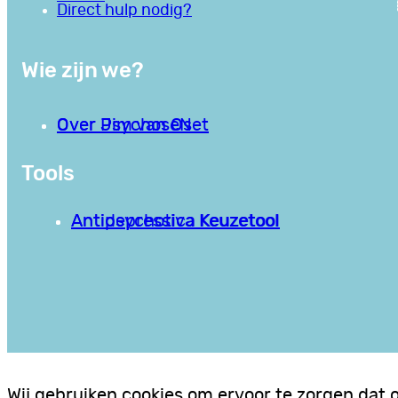
Direct hulp nodig?
Wie zijn we?
Over PsychoseNet
Over Jim van Os
Tools
Antipsychotica Keuzetool
Antidepressiva Keuzetool
Wij gebruiken cookies om ervoor te zorgen dat 