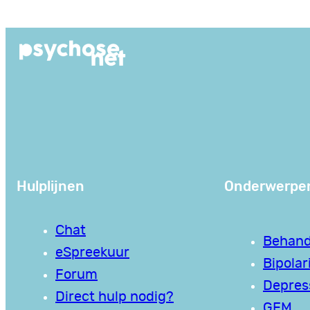
Ga
naar
de
inhoud
Hulplijnen
Onderwerpe
Chat
Behand
eSpreekuur
Bipolari
Forum
Depres
Direct hulp nodig?
GEM