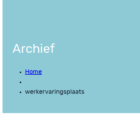
Archief
Home
werkervaringsplaats