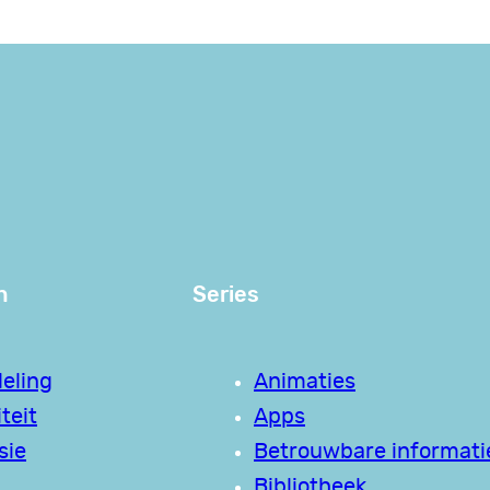
n
Series
eling
Animaties
teit
Apps
sie
Betrouwbare informati
Bibliotheek