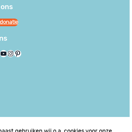
 ons
donatie
ons
YouTube
Instagram
Pinterest
aast gebruiken wij o.a. cookies voor onze