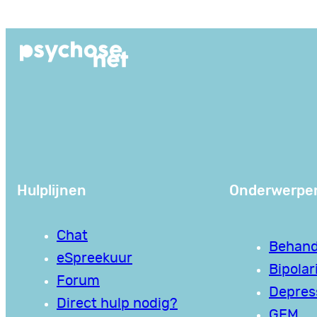
Ga
naar
de
inhoud
Hulplijnen
Onderwerpe
Chat
Behand
eSpreekuur
Bipolari
Forum
Depres
Direct hulp nodig?
GEM