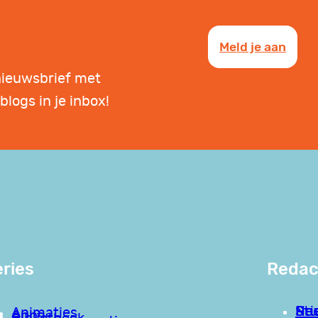
Meld je aan
nieuwsbrief met
blogs in je inbox!
ries
Redac
Pri
Stu
Nee
Animaties
Apps