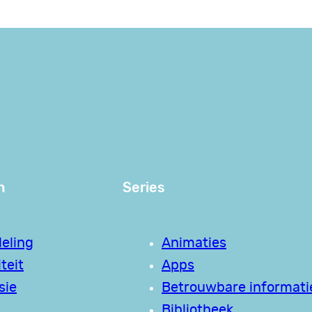
n
Series
eling
Animaties
teit
Apps
sie
Betrouwbare informati
Bibliotheek