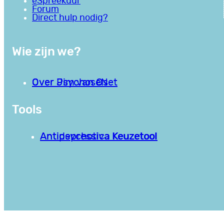
eSpreekuur
Forum
Direct hulp nodig?
Wie zijn we?
Over PsychoseNet
Over Jim van Os
Tools
Antipsychotica Keuzetool
Antidepressiva Keuzetool