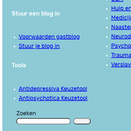
Hulp en
Stuur een blog in
Medici
Naaste
Neurodi
Voorwaarden gastblog
Psycho
Stuur je blog in
Traum
Tools
Verslav
Antidepressiva Keuzetool
Antipsychotica Keuzetool
Zoeken
Zoeken