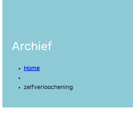
Archief
Home
zelfverloochening