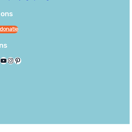
 ons
donatie
ons
YouTube
Instagram
Pinterest