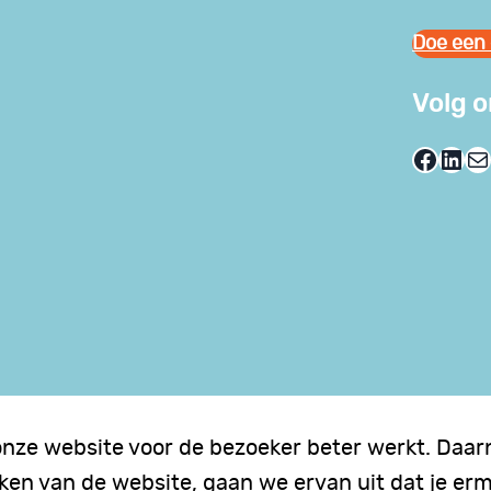
Doe een 
Volg 
Facebook
LinkedIn
E-mail
onze website voor de bezoeker beter werkt. Daarn
iken van de website, gaan we ervan uit dat je er