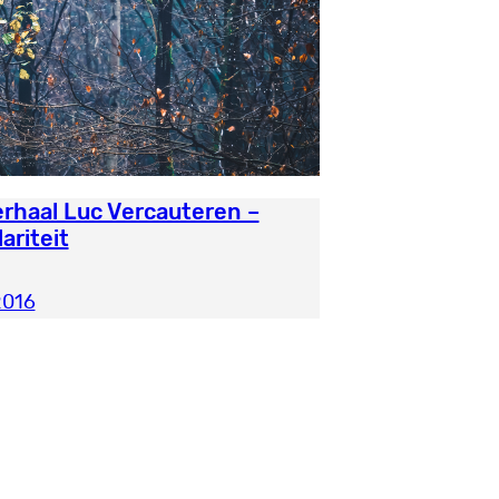
rhaal Luc Vercauteren –
ariteit
2016