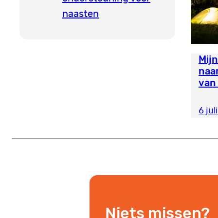
naasten
Mijn
naa
van
6 jul
Niets missen?