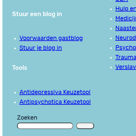
Hulp en
Stuur een blog in
Medici
Naaste
Neurodi
Voorwaarden gastblog
Psycho
Stuur je blog in
Traum
Tools
Verslav
Antidepressiva Keuzetool
Antipsychotica Keuzetool
Zoeken
Zoeken