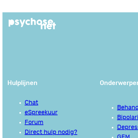
Ga
naar
de
inhoud
Hulplijnen
Onderwerpe
Chat
Behand
eSpreekuur
Bipolari
Forum
Depres
Direct hulp nodig?
GEM