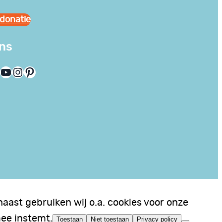
donatie
ons
YouTube
Instagram
Pinterest
aast gebruiken wij o.a. cookies voor onze
mee instemt.
Toestaan
Niet toestaan
Privacy policy