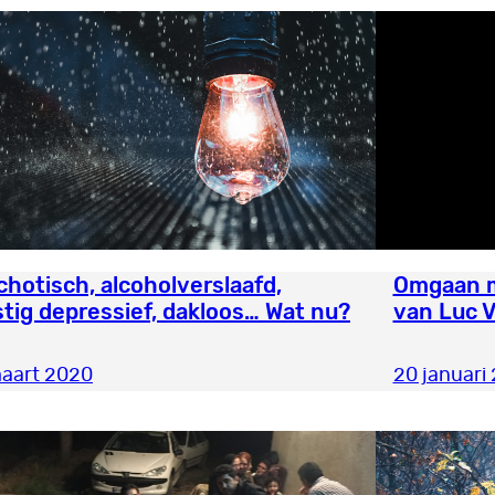
hotisch, alcoholverslaafd,
Omgaan me
tig depressief, dakloos… Wat nu?
van Luc 
aart 2020
20 januari