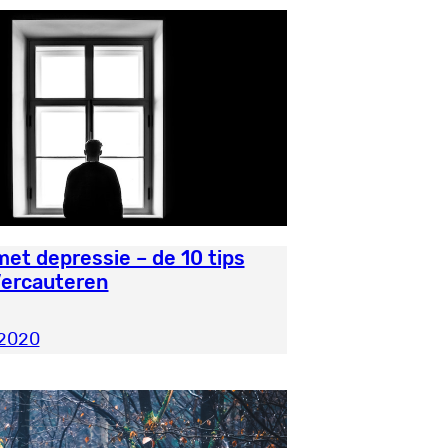
t depressie – de 10 tips
Vercauteren
 2020