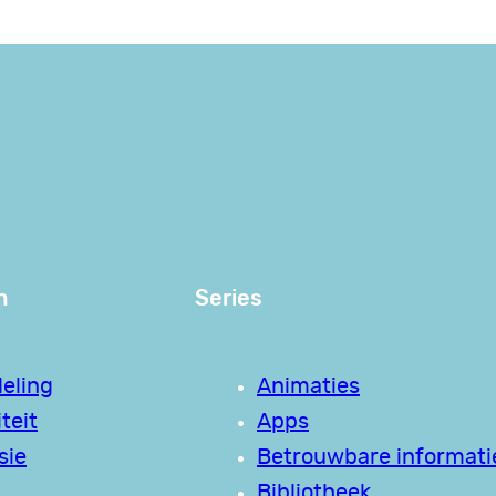
n
Series
eling
Animaties
teit
Apps
sie
Betrouwbare informati
Bibliotheek