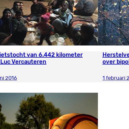
ietstocht van 6.442 kilometer
Herstelve
 Luc Vercauteren
over bipol
uni 2016
1 februari 