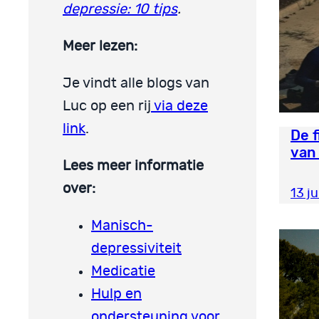
depressie: 10 tips
.
Meer lezen:
Je vindt alle blogs van
Luc op een rij
via deze
link
.
De f
van
Lees meer informatie
over:
13 j
Manisch-
depressiviteit
Medicatie
Hulp en
ondersteuning voor