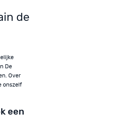
ain de
elijke
an De
en. Over
e onszelf
ok een