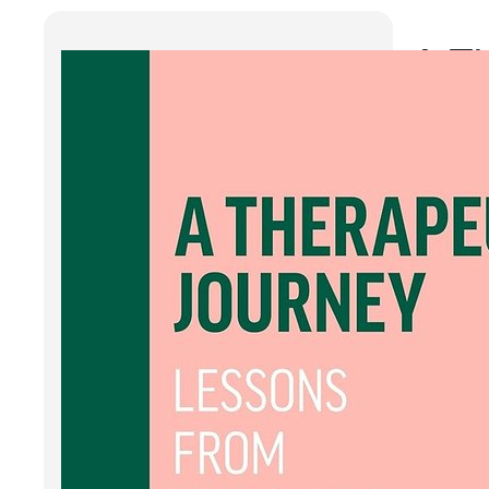
A T
Bot
A Ther
gezon
Schoo
het v
en ie
Maa
boe