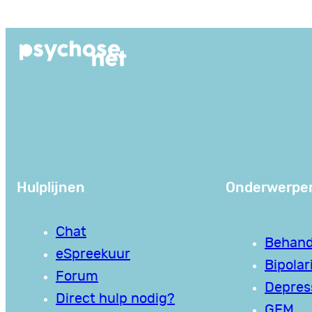
Ga
naar
de
inhoud
Hulplijnen
Onderwerpe
Chat
Behand
eSpreekuur
Bipolari
Forum
Depres
Direct hulp nodig?
GEM