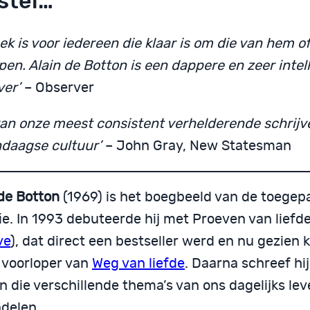
stel…
ek is voor iedereen die klaar is om die van hem of
pen. Alain de Botton is een dappere en zeer intel
ver’
– Observer
van onze meest consistent verhelderende schrijv
daagse cultuur’
– John Gray, New Statesman
 de Botton
(1969) is het boegbeeld van de toegep
fie. In 1993 debuteerde hij met Proeven van liefde
ve
), dat direct een bestseller werd en nu gezien
e voorloper van
Weg van liefde
. Daarna schreef hi
n die verschillende thema’s van ons dagelijks le
delen.