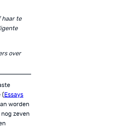
 haar te
ligente
ers over
aste
 (
Essays
 kan worden
j nog zeven
ven