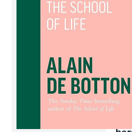
Over 
en he
Hier m
van
cr
we he
we ein
Geschr
meest
carriè
die o
We 