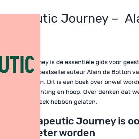
herapeutic Journey – Al
ton
apeutic Journey is de essentiële gids voor geest
dheid van de bestsellerauteur Alain de Botton v
l van het Leven. Dit is een boek over onwel word
erliezen van richting en hoop. Over denken dat w
dereen in de steek hebben gelaten.
r A Therapeutic Journey is o
k over beter worden