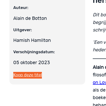
her
Auteur:
Dit bo
Alain de Botton
begrij
Uitgever:
schrij
Hamish Hamilton
‘Een 
heden
Verschijningsdatum:
05 oktober 2023
Alain
filoso
Koop deze titel
on Lo
als d
boeke
behan