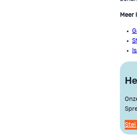
Meer 
G
S
I
He
Onze
Spre
Stel