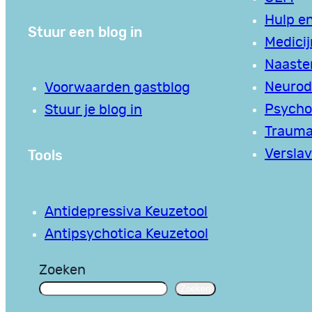
Hulp en
Stuur een blog in
Medici
Naaste
Neurodi
Voorwaarden gastblog
Psycho
Stuur je blog in
Traum
Tools
Verslav
Antidepressiva Keuzetool
Antipsychotica Keuzetool
Zoeken
Zoeken