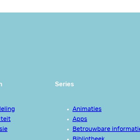
n
Series
eling
Animaties
teit
Apps
sie
Betrouwbare informati
Bibliotheek