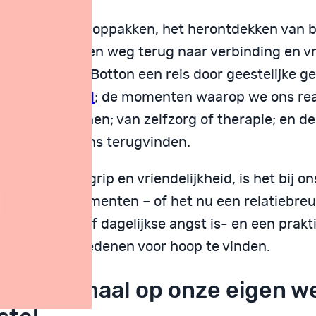
de draad weer oppakken, het herontdekken van b
t vinden van een weg terug naar verbinding en v
aakt Alain de Botton een reis door geestelijke g
isis
tot
herstel
; de momenten waarop we ons rea
t niet aankunnen; van zelfzorg of therapie; en d
delijk de balans terugvinden.
even met begrip en vriendelijkheid, is het bij o
 eenzame momenten – of het nu een relatiebreu
re tegenslag of dagelijkse angst is- en een prakt
ns zal helpen redenen voor hoop te vinden.
zijn allemaal op onze eigen w