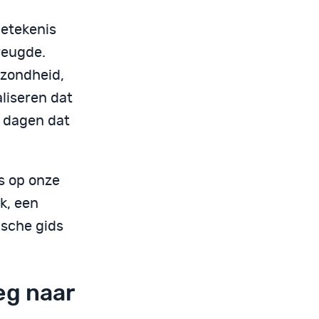
etekenis
reugde.
ezondheid,
liseren dat
e dagen dat
ns op onze
k, een
ische gids
eg naar