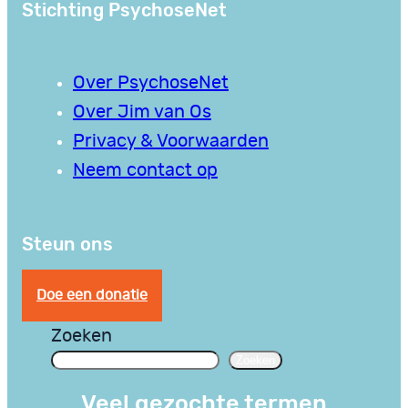
Stichting PsychoseNet
Over PsychoseNet
Over Jim van Os
Privacy & Voorwaarden
Neem contact op
Steun ons
Doe een donatie
Zoeken
Zoeken
Veel gezochte termen