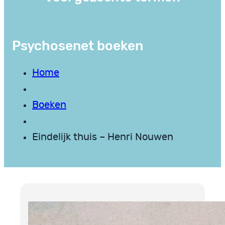
Psychosenet boeken
Home
Boeken
Eindelijk thuis – Henri Nouwen