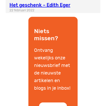
Het geschenk – Edith Eger
22 februari 2022
Niets
missen?
Ontvang
wekelijks onze
nieuwsbrief met
de nieuwste
artikelen en
blogs in je inbox!