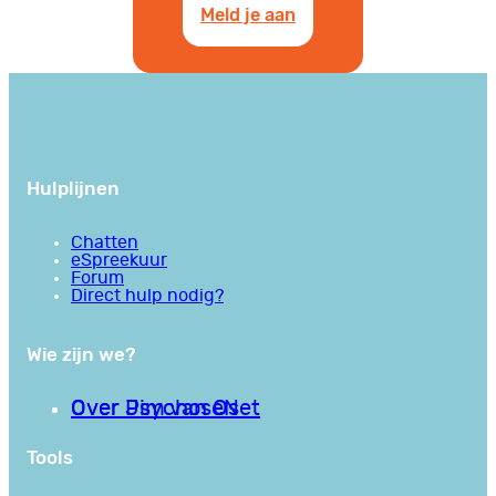
Meld je aan
Hulplijnen
Chatten
eSpreekuur
Forum
Direct hulp nodig?
Wie zijn we?
Over PsychoseNet
Over Jim van Os
Tools