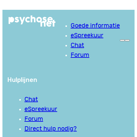
Ga
naar
Goede informatie
de
eSpreekuur
inhoud
Chat
Forum
Hulplijnen
Chat
eSpreekuur
Forum
Direct hulp nodig?