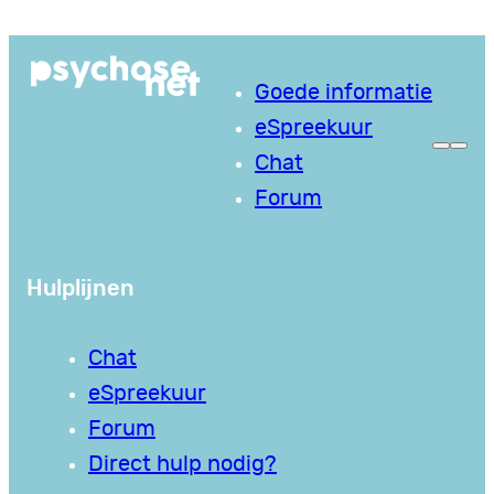
Ga
naar
Goede informatie
de
eSpreekuur
inhoud
Chat
Forum
Hulplijnen
Chat
eSpreekuur
Forum
Direct hulp nodig?