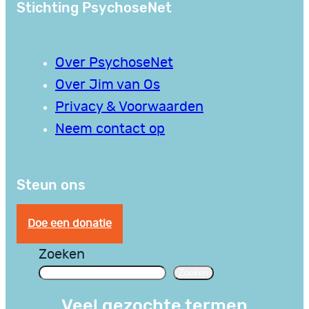
Stichting PsychoseNet
Over PsychoseNet
Over Jim van Os
Privacy & Voorwaarden
Neem contact op
Steun ons
Doe een donatie
Zoeken
Zoeken
Veel gezochte termen