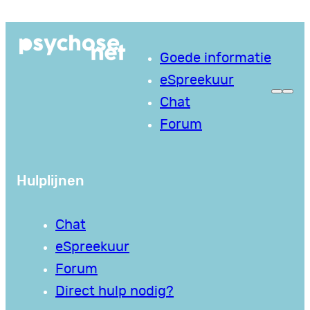
Ga
naar
Goede informatie
de
eSpreekuur
inhoud
Chat
Forum
Hulplijnen
Chat
eSpreekuur
Forum
Direct hulp nodig?