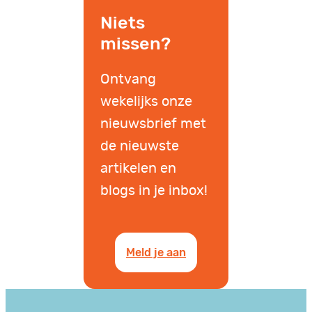
Niets
missen?
Ontvang
wekelijks onze
nieuwsbrief met
de nieuwste
artikelen en
blogs in je inbox!
Meld je aan