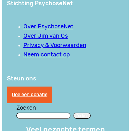
Stichting PsychoseNet
Over PsychoseNet
Over Jim van Os
Privacy & Voorwaarden
Neem contact op
Steun ons
Doe een donatie
Zoeken
Zoeken
Veel gezochte termen