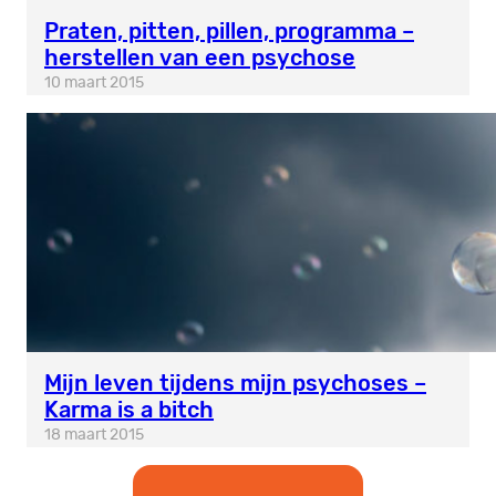
Praten, pitten, pillen, programma –
herstellen van een psychose
10 maart 2015
Mijn leven tijdens mijn psychoses –
Karma is a bitch
18 maart 2015