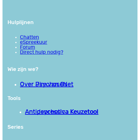
Hulplijnen
Chatten
eSpreekuur
Forum
Direct hulp nodig?
Wie zijn we?
Over PsychoseNet
Over Jim van Os
Tools
Antipsychotica Keuzetool
Antidepressiva Keuzetool
Series