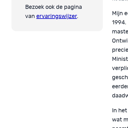
Bezoek ook de pagina
Mijn 
van
ervaringswijzer
.
1994.
maste
Ontwi
preci
Minist
verpl
geschr
eerder
daadw
In het
wat m