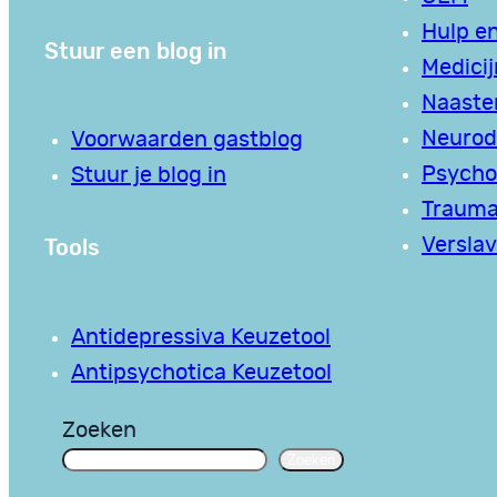
Hulp en
Stuur een blog in
Medici
Naaste
Neurodi
Voorwaarden gastblog
Psycho
Stuur je blog in
Traum
Tools
Verslav
Antidepressiva Keuzetool
Antipsychotica Keuzetool
Zoeken
Zoeken