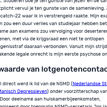
. Studeren doe je ten gunste van jezelf en de sa
tplicht vervul je ten gunste van de samenleving.
 catch-22 waar ik in verstrengeld raakte. Mijn 
n zou een duur verlies van studiejaar hebben bet
ame aan examens zou vervolging voor desertere
nen, met via de krijgsraad een niet te ontlopen
genisstraf daaraan verbonden. Vanuit mijn strijd
kende legale onrecht is mijn eerste psychose on
waarde van lotgenotenconta
l direct werd ik lid van de NSMD (
Nederlandse St
Manisch Depressieven
) onder voorzitterschap va
. Door deelname aan huiskamerbijeenkomsten,
aniseerd door toenmalig NSMD-secretaris Jos la