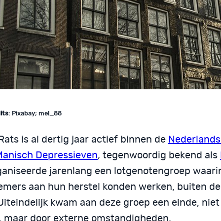
its
: Pixabay; mel_88
ats is al dertig jaar actief binnen de
Nederlands
Manisch Depressieven
, tegenwoordig bekend als
rganiseerde jarenlang een lotgenotengroep waari
emers aan hun herstel konden werken, buiten de 
iteindelijk kwam aan deze groep een einde, niet 
, maar door externe omstandigheden.