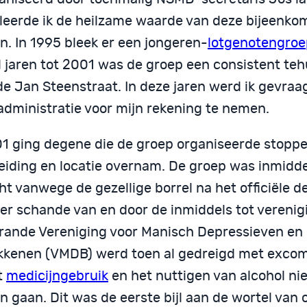
, leerde ik de heilzame waarde van deze bijeenko
n. In 1995 bleek er een jongeren-
lotgenotengroe
 jaren tot 2001 was de groep een consistent tehu
e Jan Steenstraat. In deze jaren werd ik gevraa
administratie voor mijn rekening te nemen.
01 ging degene die de groep organiseerde stopp
leiding en locatie overnam. De groep was inmiddel
t vanwege de gezellige borrel na het officiële d
 er schande van en door de inmiddels tot verenig
rande Vereniging voor Manisch Depressieven en
kkenen (VMDB) werd toen al gedreigd met exco
t
medicijngebruik
en het nuttigen van alcohol ni
n gaan. Dit was de eerste bijl aan de wortel van