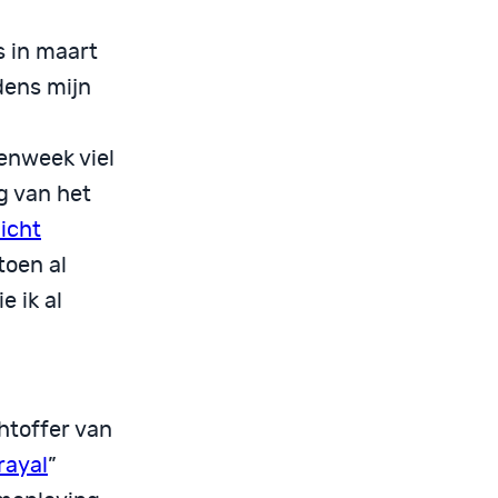
 in maart
dens mijn
enweek viel
g van het
icht
toen al
e ik al
htoffer van
rayal
”