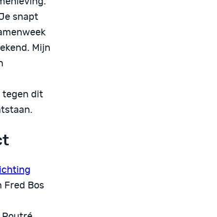
menleving.
 Je snapt
examenweek
ekend. Mijn
n
 tegen dit
tstaan.
ct
ichting
n Fred Bos
 Poutré