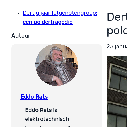
Dertig jaar lotgenotengroep:
Der
een poldertragedie
pol
Auteur
23 janu
Eddo Rats
Eddo Rats
is
elektrotechnisch