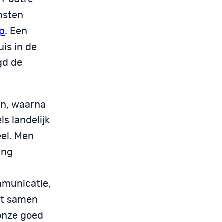
msten
p
. Een
is in de
gd de
en, waarna
s landelijk
eel. Men
ing
mmunicatie,
et samen
 onze goed