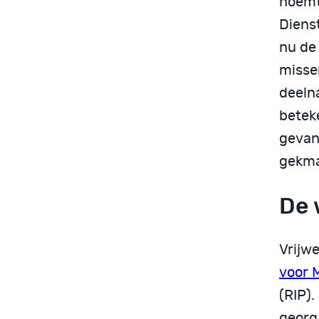
noemt
Diens
nu de
misse
deeln
beteke
gevan
gekma
De 
Vrijwe
voor 
(RIP)
georg