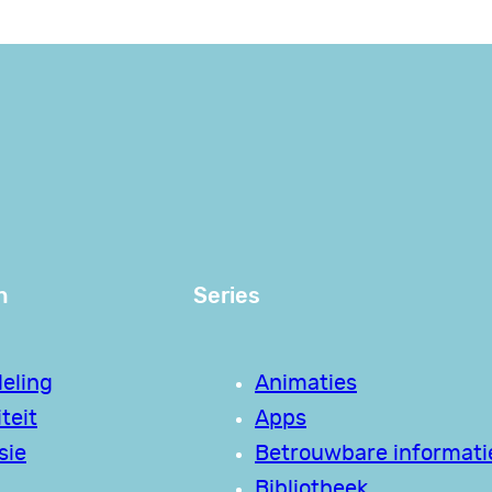
n
Series
eling
Animaties
teit
Apps
sie
Betrouwbare informati
Bibliotheek