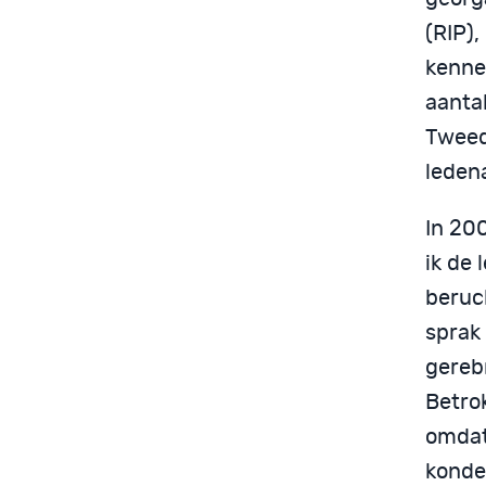
(RIP)
kenne
aantal
Tweed
leden
In 20
ik de 
beruch
sprak
gereb
Betro
omda
konde