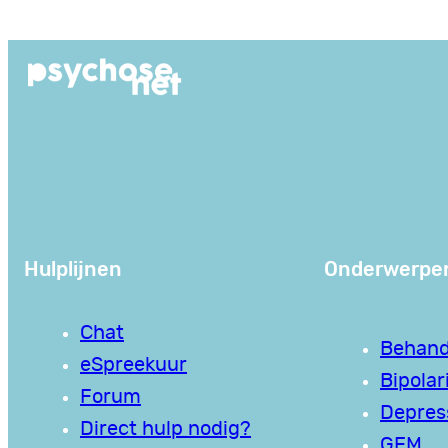
Ga
naar
de
inhoud
Hulplijnen
Onderwerpe
Chat
Behand
eSpreekuur
Bipolari
Forum
Depres
Direct hulp nodig?
GEM