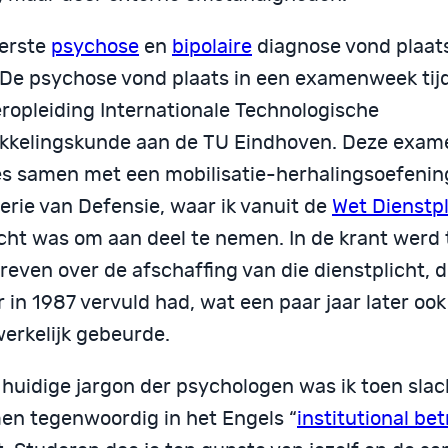
eerste
psychose
en
bipolaire
diagnose vond plaats
 De psychose vond plaats in een examenweek tij
ropleiding Internationale Technologische
kkelingskunde aan de TU Eindhoven. Deze exam
es samen met een mobilisatie-herhalingsoefenin
erie van Defensie, waar ik vanuit de
Wet Dienstpl
icht was om aan deel te nemen. In de krant werd 
even over de afschaffing van die dienstplicht, di
 in 1987 vervuld had, wat een paar jaar later ook
erkelijk gebeurde.
 huidige jargon der psychologen was ik toen slac
en tegenwoordig in het Engels “
institutional bet