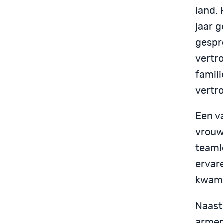
land.
jaar g
gespr
vertr
famil
vertr
Een v
vrouw 
teaml
ervare
kwam
Naast 
armen