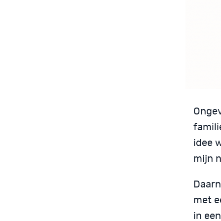
Ongeve
famil
idee w
mijn 
Daarn
met ee
in ee