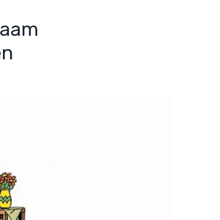
zaam
en