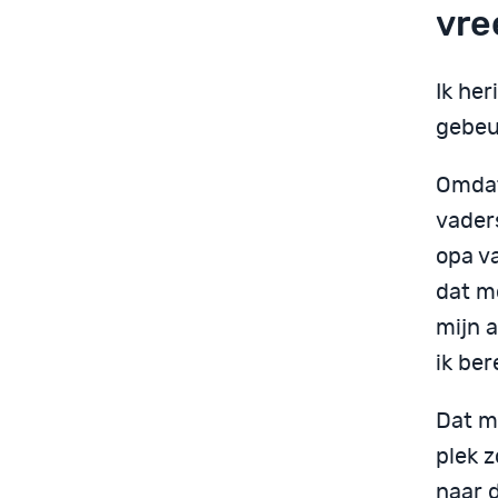
vre
Ik her
gebeur
Omdat
vaders
opa va
dat m
mijn 
ik ber
Dat m
plek 
naar d