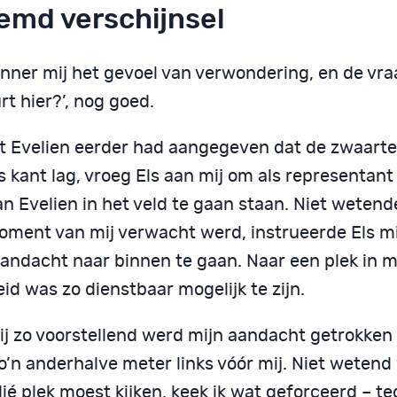
emd verschijnsel
inner mij het gevoel van verwondering, en de vra
t hier?’, nog goed.
 Evelien eerder had aangegeven dat de zwaarte
 kant lag, vroeg Els aan mij om als representant
n Evelien in het veld te gaan staan. Niet wetend
oment van mij verwacht werd, instrueerde Els m
aandacht naar binnen te gaan. Naar een plek in m
eid was zo dienstbaar mogelijk te zijn.
ij zo voorstellend werd mijn aandacht getrokken
zo’n anderhalve meter links vóór mij. Niet weten
ié plek moest kijken, keek ik wat geforceerd – t