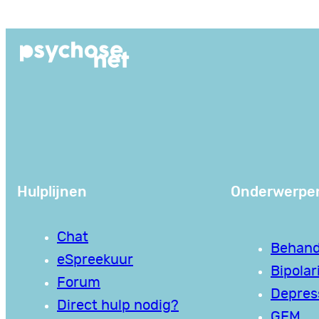
Ga
naar
de
inhoud
Hulplijnen
Onderwerpe
Chat
Behand
eSpreekuur
Bipolari
Forum
Depres
Direct hulp nodig?
GEM