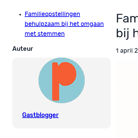
Familieopstellingen
Fam
behulpzaam bij het omgaan
bij
met stemmen
Auteur
1 april 
Gastblogger