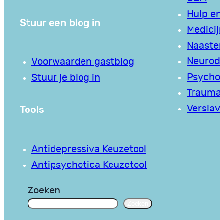
Hulp en
Stuur een blog in
Medici
Naaste
Neurodi
Voorwaarden gastblog
Psycho
Stuur je blog in
Traum
Tools
Verslav
Antidepressiva Keuzetool
Antipsychotica Keuzetool
Zoeken
Zoeken