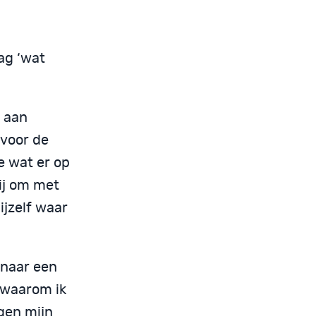
ag ‘wat
 aan
 voor de
e wat er op
ij om met
ijzelf waar
 naar een
d waarom ik
egen mijn