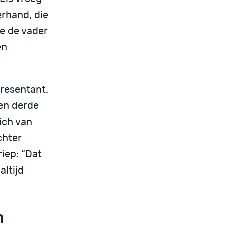
erhand, die
e de vader
en
resentant.
een derde
ich van
chter
riep: “Dat
altijd
n