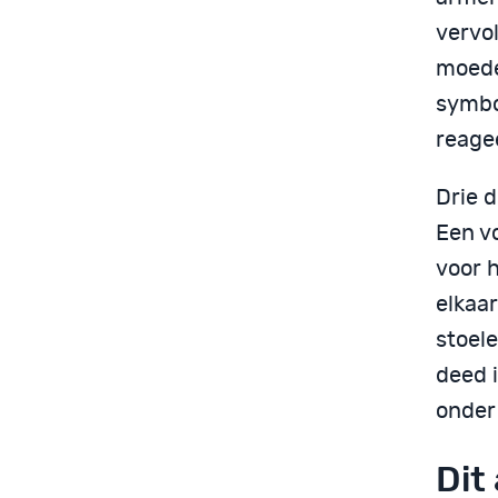
vervol
moede
symbo
reage
Drie 
Een v
voor h
elkaar
stoele
deed i
onder 
Dit