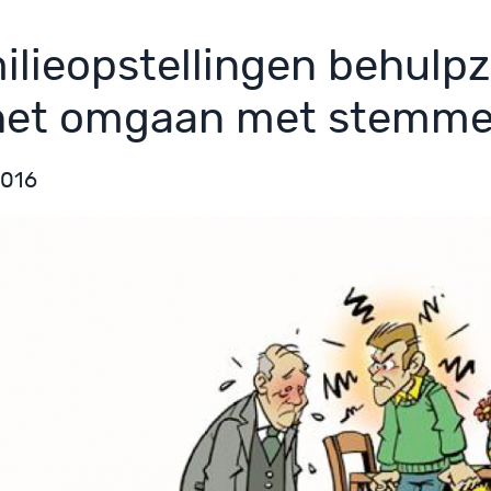
ilieopstellingen behulp
 het omgaan met stemm
2016