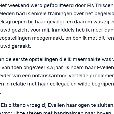
 Het weekend werd gefaciliteerd door Els Thissen
eleden had ik enkele trainingen over het begelei
eksgroepen bij haar gevolgd en daarom was zij 
ouwd gezicht voor mij. Inmiddels heb ik meer da
ieopstellingen meegemaakt, en ben ik met dit f
ouwd geraakt.
an de eerste opstellingen die ik meemaakte was 
van toen ongeveer 43 jaar. Ik noem haar Evelien.
eider van een notariskantoor, vertelde problemen
n in relatie met haar collegae en wilde begrijpe
.
Els zittend vroeg zij Evelien haar ogen te sluiten
 vooruit te steken met handpalmen naar boven. 