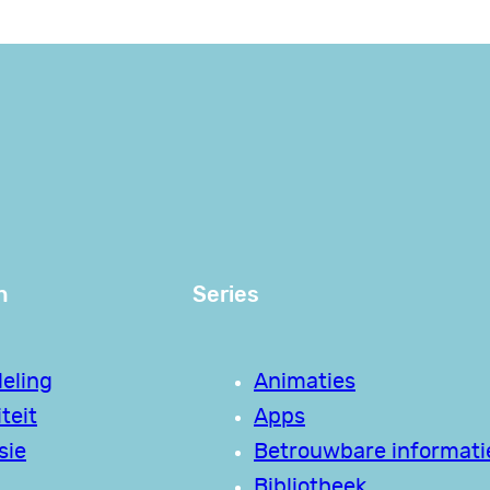
n
Series
eling
Animaties
teit
Apps
sie
Betrouwbare informati
Bibliotheek