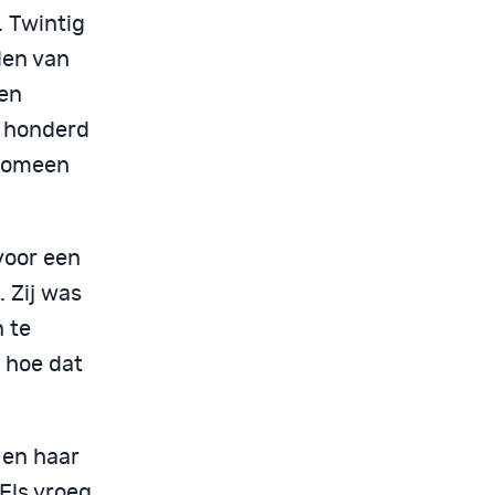
. Twintig
den van
een
n honderd
enomeen
voor een
 Zij was
 te
n hoe dat
 en haar
Els vroeg