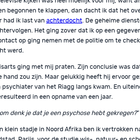
elevisie kijken was heel moeilijk voor mij, want al
n begonnen te klappen, dan dacht ik dat het ove
 had ik last van
achterdocht
. De geheime diens
chtervolgen. Het ging zover dat ik op een gege
contact op ging nemen met de politie om te check
ht werd.
sarts ging met mij praten. Zijn conclusie was dat
 hand zou zijn. Maar gelukkig heeft hij ervoor g
 psychiater van het Riagg langs kwam. En uiteind
eresulteerd in een opname van een jaar.
om denk je dat je een psychose hebt gekregen?
”
n klein stadje in Noord Afrika ben ik vertrokken 
stad, Parijs, voor de studie wis-, natuur- en sc