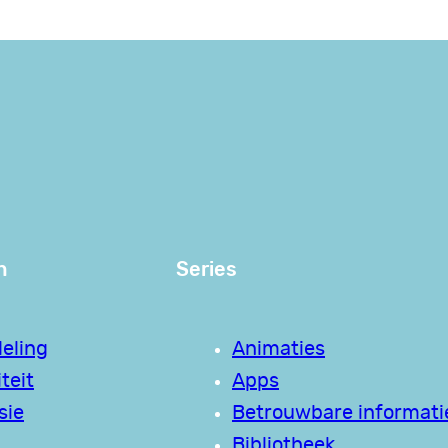
n
Series
eling
Animaties
teit
Apps
sie
Betrouwbare informati
Bibliotheek