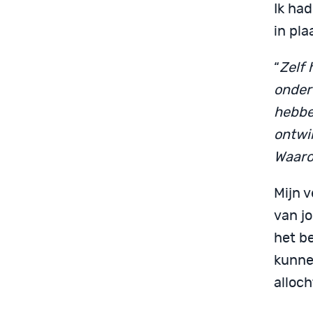
Ik ha
in pl
“
Zelf
onder
hebbe
ontwi
Waarom
Mijn v
van j
het be
kunne
alloc