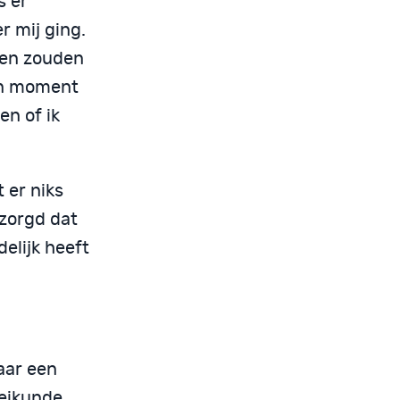
s er
r mij ging.
ten zouden
ven moment
en of ik
 er niks
ezorgd dat
elijk heeft
naar een
heikunde.