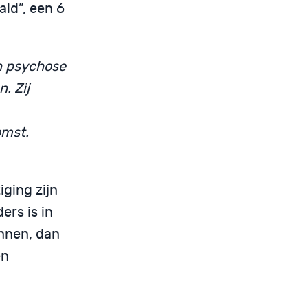
ald”, een 6
n psychose
. Zij
omst.
ging zijn
rs is in
ennen, dan
en