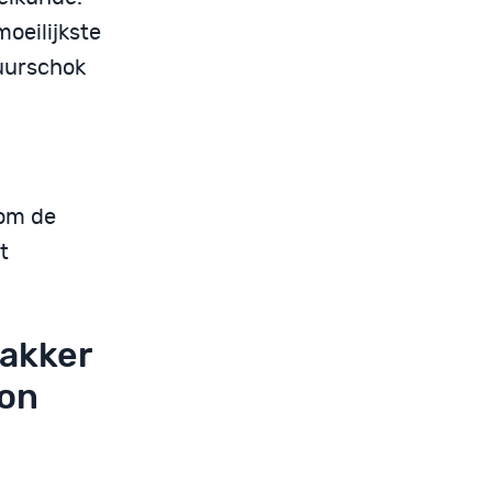
oeilijkste
tuurschok
 om de
t
wakker
oon