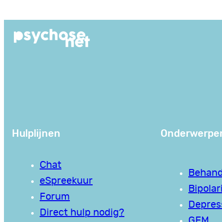
Ga
naar
de
inhoud
Hulplijnen
Onderwerpe
Chat
Behand
eSpreekuur
Bipolari
Forum
Depres
Direct hulp nodig?
GEM