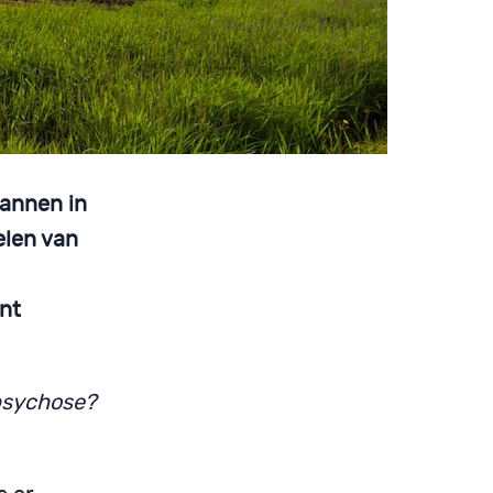
mannen in
elen van
ënt
 psychose?