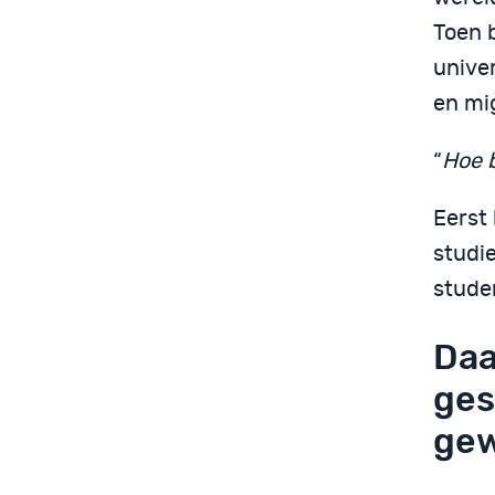
Toen 
unive
en mig
“
Hoe 
Eerst 
studie
stude
Daa
ges
gew