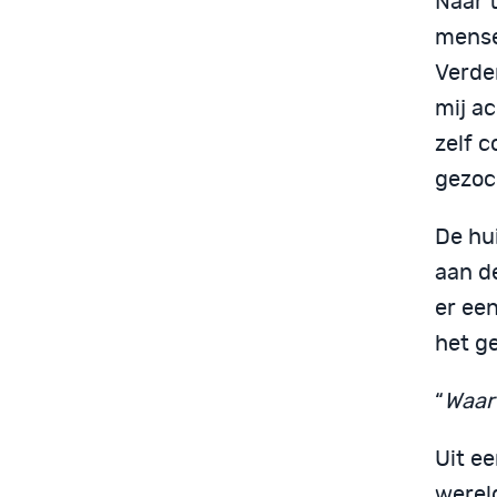
Naar t
mense
Verder
mij a
zelf 
gezoc
De hui
aan de
er een
het g
“
Waar
Uit ee
wereld