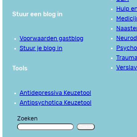
Hulp en
Stuur een blog in
Medici
Naaste
Neurodi
Voorwaarden gastblog
Psycho
Stuur je blog in
Traum
Tools
Verslav
Antidepressiva Keuzetool
Antipsychotica Keuzetool
Zoeken
Zoeken