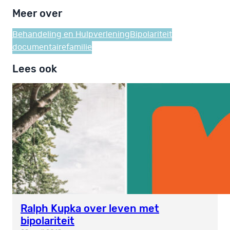
Meer over
Behandeling en Hulpverlening
Bipolariteit
documentaire
familie
Lees ook
Ralph Kupka over leven met
bipolariteit