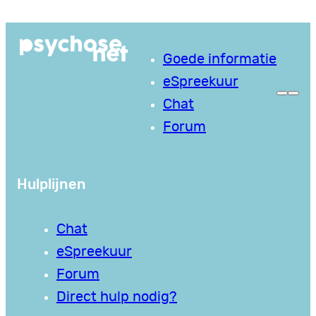
Ga
naar
Goede informatie
de
eSpreekuur
inhoud
Chat
Forum
Hulplijnen
Chat
eSpreekuur
Forum
Direct hulp nodig?