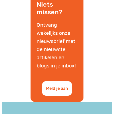
Niets
missen?
Ontvang
wekelijks onze
nieuwsbrief met
de nieuwste
artikelen en
blogs in je inbox!
Meld je aan