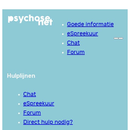
Ga
naar
Goede informatie
de
eSpreekuur
inhoud
Chat
Forum
Hulplijnen
Chat
eSpreekuur
Forum
Direct hulp nodig?