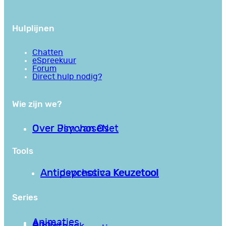
Hulplijnen
Chatten
eSpreekuur
Forum
Direct hulp nodig?
Wie zijn we?
Over PsychoseNet
Over Jim van Os
Tools
Antipsychotica Keuzetool
Antidepressiva Keuzetool
Series
Animaties
Apps