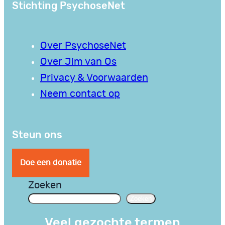
Stichting PsychoseNet
Over PsychoseNet
Over Jim van Os
Privacy & Voorwaarden
Neem contact op
Steun ons
Doe een donatie
Zoeken
Zoeken
Veel gezochte termen