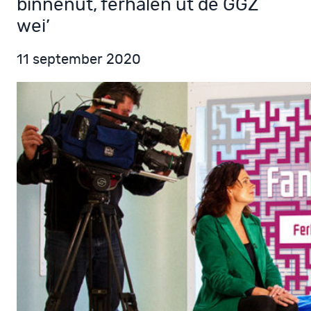
binnenút, ferhalen út de GGZ
wei’
11 september 2020