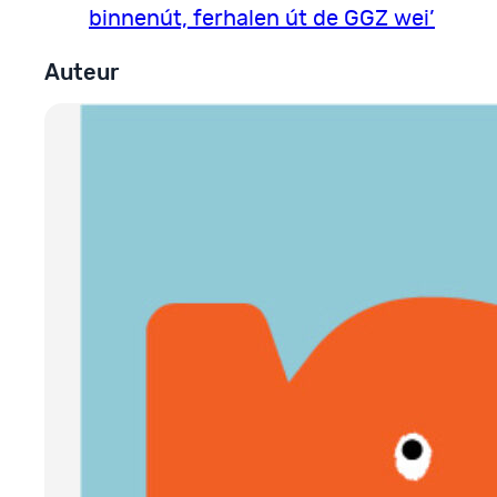
binnenút, ferhalen út de GGZ wei’
Auteur