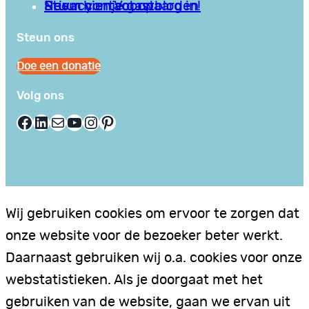
Privacy en Voorwaarden
Stuur hier je gastblog in!
Neem contact op
Steun ons
Doe een donatie
Volg ons
Facebook
LinkedIn
E-mail
YouTube
Instagram
Pinterest
Wij gebruiken cookies om ervoor te zorgen dat
onze website voor de bezoeker beter werkt.
Daarnaast gebruiken wij o.a. cookies voor onze
webstatistieken. Als je doorgaat met het
gebruiken van de website, gaan we ervan uit