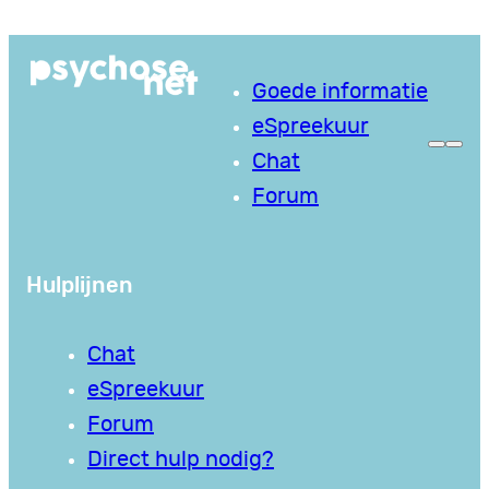
Ga
naar
Goede informatie
de
eSpreekuur
inhoud
Chat
Forum
Hulplijnen
Chat
eSpreekuur
Forum
Direct hulp nodig?