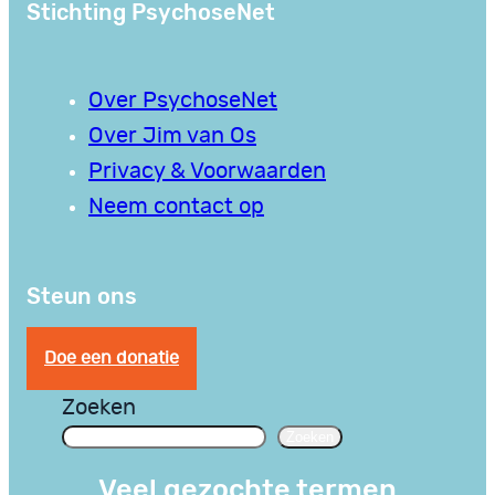
Stichting PsychoseNet
Over PsychoseNet
Over Jim van Os
Privacy & Voorwaarden
Neem contact op
Steun ons
Doe een donatie
Zoeken
Zoeken
Veel gezochte termen