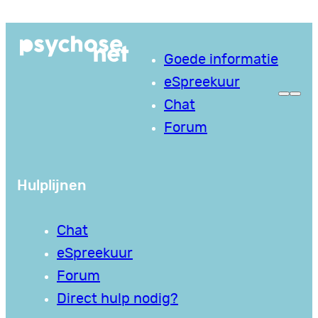
Ga
naar
Goede informatie
de
eSpreekuur
inhoud
Chat
Forum
Hulplijnen
Chat
eSpreekuur
Forum
Direct hulp nodig?