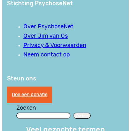
Stichting PsychoseNet
Over PsychoseNet
Over Jim van Os
Privacy & Voorwaarden
Neem contact op
Steun ons
Doe een donatie
Zoeken
Zoeken
Veel gezochte termen