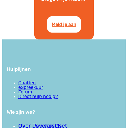
Meld je aan
Hulplijnen
Chatten
eSpreekuur
Forum
Direct hulp nodig?
Wie zijn we?
Over PsychoseNet
Over Jim van Os