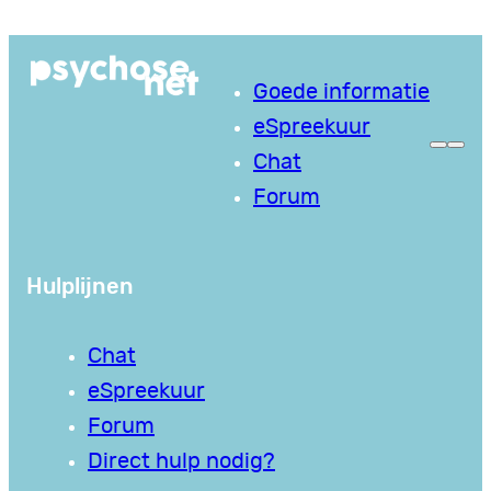
Ga
naar
Goede informatie
de
eSpreekuur
inhoud
Chat
Forum
Hulplijnen
Chat
eSpreekuur
Forum
Direct hulp nodig?