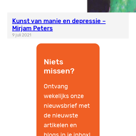
Kunst van manie en depressie –
Mirjam Peters
9 juli 2021
Niets
missen?
Ontvang
wekelijks onze
nieuwsbrief met
de nieuwste
artikelen en
blogs in je inbox!