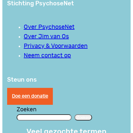
Stichting PsychoseNet
Over PsychoseNet
Over Jim van Os
Privacy & Voorwaarden
Neem contact op
Steun ons
Doe een donatie
Zoeken
Zoeken
Veel gezochte termen