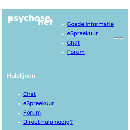
Ga
naar
Goede informatie
de
eSpreekuur
inhoud
Chat
Forum
Hulplijnen
Chat
eSpreekuur
Forum
Direct hulp nodig?