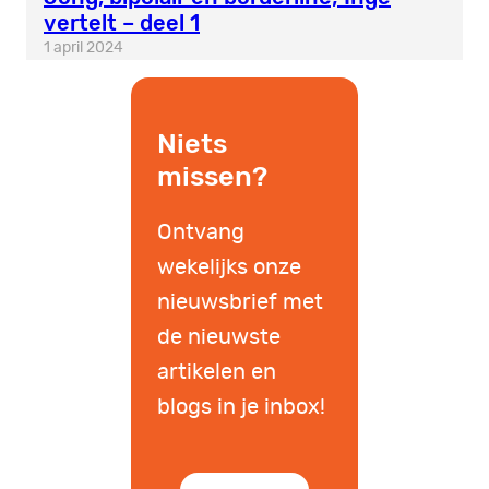
vertelt – deel 1
1 april 2024
Niets
missen?
Ontvang
wekelijks onze
nieuwsbrief met
de nieuwste
artikelen en
blogs in je inbox!