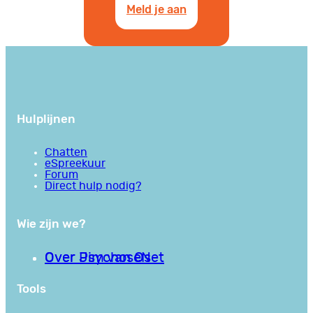
Meld je aan
Hulplijnen
Chatten
eSpreekuur
Forum
Direct hulp nodig?
Wie zijn we?
Over PsychoseNet
Over Jim van Os
Tools