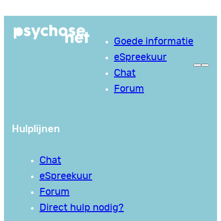
Ga
naar
Goede informatie
de
eSpreekuur
inhoud
Chat
Forum
Hulplijnen
Chat
eSpreekuur
Forum
Direct hulp nodig?