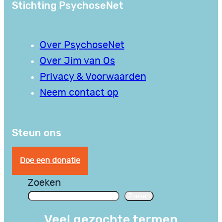
Stichting PsychoseNet
Over PsychoseNet
Over Jim van Os
Privacy & Voorwaarden
Neem contact op
Steun ons
Doe een donatie
Zoeken
Zoeken
Veel gezochte termen