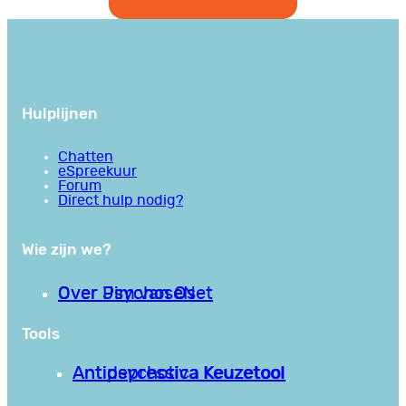
Hulplijnen
Chatten
eSpreekuur
Forum
Direct hulp nodig?
Wie zijn we?
Over PsychoseNet
Over Jim van Os
Tools
Antipsychotica Keuzetool
Antidepressiva Keuzetool