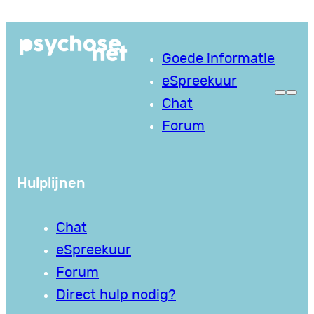
Ga
naar
Goede informatie
de
eSpreekuur
inhoud
Chat
Forum
Hulplijnen
Chat
eSpreekuur
Forum
Direct hulp nodig?