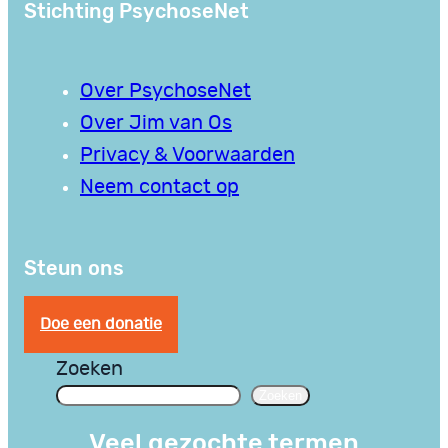
Stichting PsychoseNet
Over PsychoseNet
Over Jim van Os
Privacy & Voorwaarden
Neem contact op
Steun ons
Doe een donatie
Zoeken
Zoeken
Veel gezochte termen