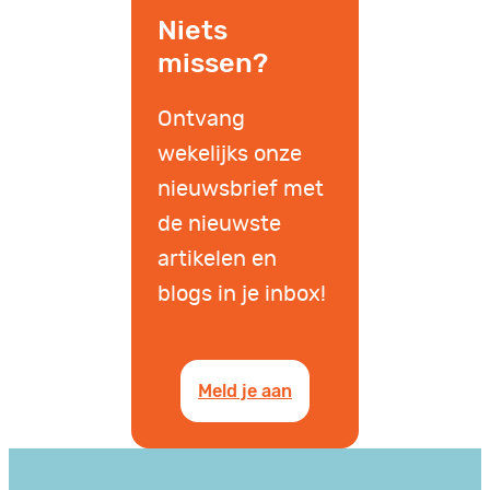
Niets
missen?
Ontvang
wekelijks onze
nieuwsbrief met
de nieuwste
artikelen en
blogs in je inbox!
Meld je aan