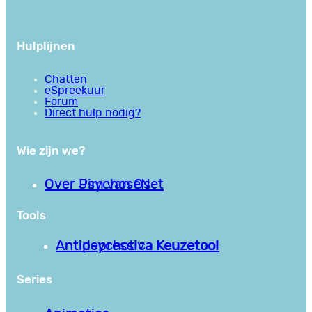
Hulplijnen
Chatten
eSpreekuur
Forum
Direct hulp nodig?
Wie zijn we?
Over PsychoseNet
Over Jim van Os
Tools
Antipsychotica Keuzetool
Antidepressiva Keuzetool
Series