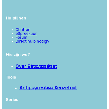
Hulplijnen
Chatten
eSpreekuur
Forum
Direct hulp nodig?
Wie zijn we?
Over PsychoseNet
Over Jim van Os
Tools
Antipsychotica Keuzetool
Antidepressiva Keuzetool
Series