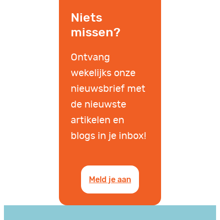
Niets
missen?
Ontvang
wekelijks onze
nieuwsbrief met
de nieuwste
artikelen en
blogs in je inbox!
Meld je aan