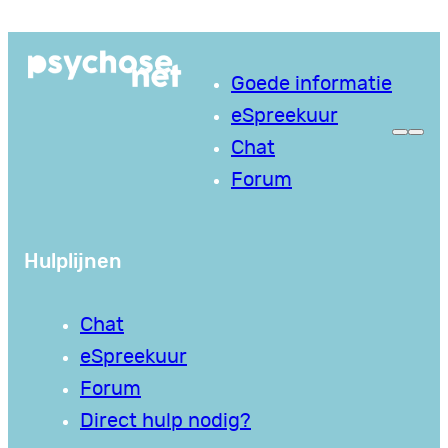
Ga
naar
Goede informatie
de
eSpreekuur
inhoud
Chat
Forum
Hulplijnen
Chat
eSpreekuur
Forum
Direct hulp nodig?