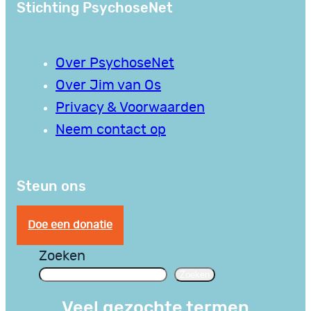
Stichting PsychoseNet
Over PsychoseNet
Over Jim van Os
Privacy & Voorwaarden
Neem contact op
Steun ons
Doe een donatie
Zoeken
Zoeken
Veel gezochte termen