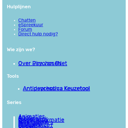
Hulplijnen
Chatten
eSpreekuur
Forum
Direct hulp nodig?
Wie zijn we?
Over PsychoseNet
Over Jim van Os
Tools
Antipsychotica Keuzetool
Antidepressiva Keuzetool
Series
Animaties
Apps
Bibliotheek
Goede informatie
Kennisbank
Mini college’s
Podcasts
Reviews
Sociale Kaart
Video’s