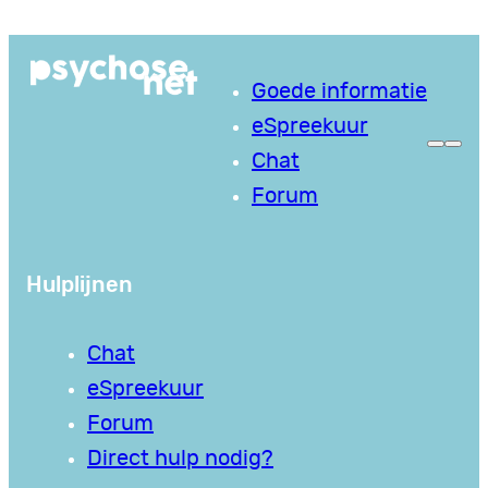
Ga
naar
Goede informatie
de
eSpreekuur
inhoud
Chat
Forum
Hulplijnen
Chat
eSpreekuur
Forum
Direct hulp nodig?