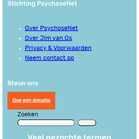
Stichting PsychoseNet
Over PsychoseNet
Over Jim van Os
Privacy & Voorwaarden
Neem contact op
Steun ons
Doe een donatie
Zoeken
Zoeken
Veel gezochte termen