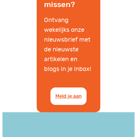
missen?
Ontvang
wekelijks onze
nieuwsbrief met
de nieuwste
artikelen en
blogs in je inbox!
Meld je aan