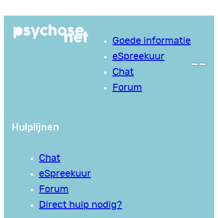
Ga
naar
Goede informatie
de
eSpreekuur
inhoud
Chat
Forum
Hulplijnen
Chat
eSpreekuur
Forum
Direct hulp nodig?