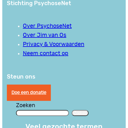
Stichting PsychoseNet
Over PsychoseNet
Over Jim van Os
Privacy & Voorwaarden
Neem contact op
Steun ons
Doe een donatie
Zoeken
Zoeken
Veel gezochte termen