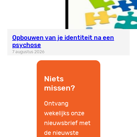
Opbouwen van je identiteit na een
psychose
7 augustus 2026
Niets
missen?
Ontvang
wekelijks onze
nieuwsbrief met
de nieuwste