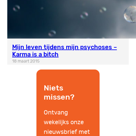
Mijn leven tijdens mijn psychoses –
Karma is a bitch
18 maart 2015
Niets
missen?
Ontvang
wekelijks onze
nieuwsbrief met