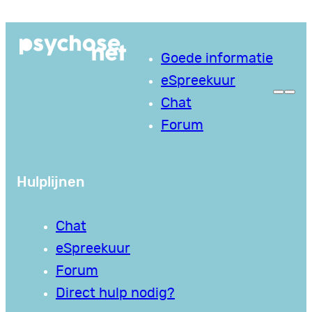
Ga
naar
Goede informatie
de
eSpreekuur
inhoud
Chat
Forum
Hulplijnen
Chat
eSpreekuur
Forum
Direct hulp nodig?