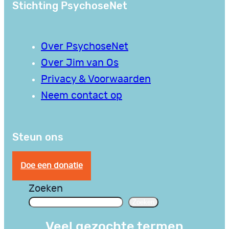
Stichting PsychoseNet
Over PsychoseNet
Over Jim van Os
Privacy & Voorwaarden
Neem contact op
Steun ons
Doe een donatie
Zoeken
Zoeken
Veel gezochte termen