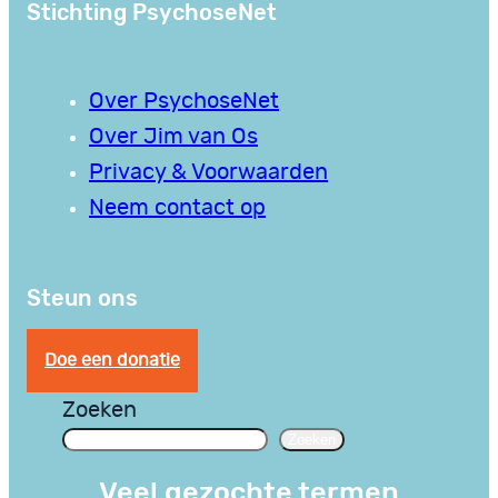
Stichting PsychoseNet
Over PsychoseNet
Over Jim van Os
Privacy & Voorwaarden
Neem contact op
Steun ons
Doe een donatie
Zoeken
Zoeken
Veel gezochte termen