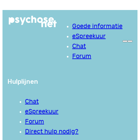
Ga
naar
Goede informatie
de
eSpreekuur
inhoud
Chat
Forum
Hulplijnen
Chat
eSpreekuur
Forum
Direct hulp nodig?