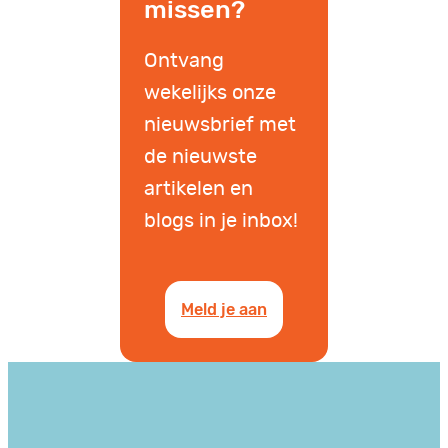
missen?
Ontvang
wekelijks onze
nieuwsbrief met
de nieuwste
artikelen en
blogs in je inbox!
Meld je aan