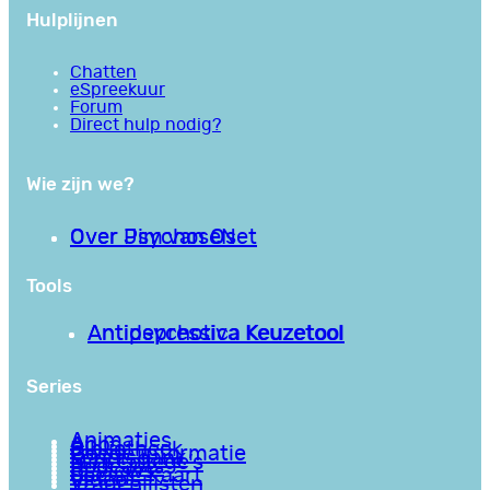
Hulplijnen
Chatten
eSpreekuur
Forum
Direct hulp nodig?
Wie zijn we?
Over PsychoseNet
Over Jim van Os
Tools
Antipsychotica Keuzetool
Antidepressiva Keuzetool
Series
Animaties
Apps
Bibliotheek
Goede informatie
Kennisbank
Mini college’s
Podcasts
Reviews
Sociale Kaart
Video’s
Vragenlijsten