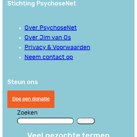
Stichting PsychoseNet
Over PsychoseNet
Over Jim van Os
Privacy & Voorwaarden
Neem contact op
Steun ons
Doe een donatie
Zoeken
Zoeken
Veel gezochte termen