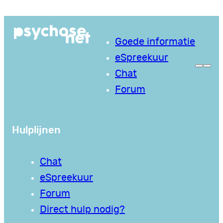
Ga
naar
Goede informatie
de
eSpreekuur
inhoud
Chat
Forum
Hulplijnen
Chat
eSpreekuur
Forum
Direct hulp nodig?