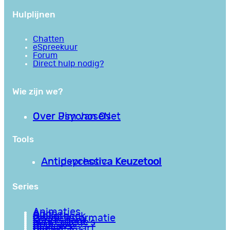
Hulplijnen
Chatten
eSpreekuur
Forum
Direct hulp nodig?
Wie zijn we?
Over PsychoseNet
Over Jim van Os
Tools
Antipsychotica Keuzetool
Antidepressiva Keuzetool
Series
Animaties
Apps
Bibliotheek
Goede informatie
Kennisbank
Mini college’s
Podcasts
Reviews
Sociale Kaart