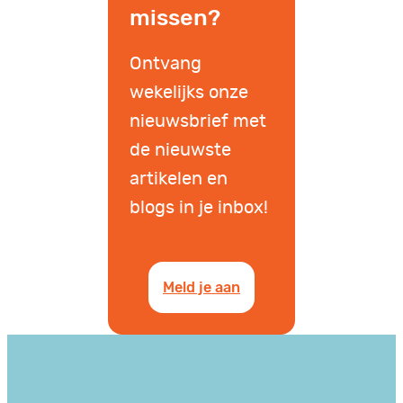
missen?
Ontvang
wekelijks onze
nieuwsbrief met
de nieuwste
artikelen en
blogs in je inbox!
Meld je aan