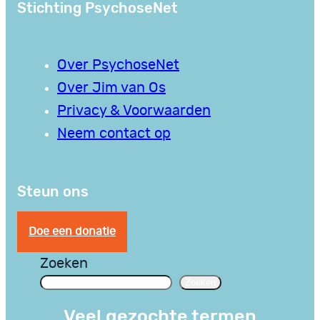
Stichting PsychoseNet
Over PsychoseNet
Over Jim van Os
Privacy & Voorwaarden
Neem contact op
Steun ons
Doe een donatie
Zoeken
Zoeken
Veel gezochte termen