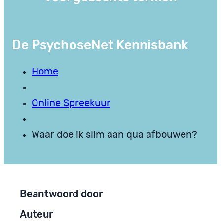
De PsychoseNet Kennisbank
Home
Online Spreekuur
Waar doe ik slim aan qua afbouwen?
Beantwoord door
Auteur