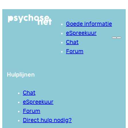
Ga
naar
Goede informatie
de
eSpreekuur
inhoud
Chat
Forum
Hulplijnen
Chat
eSpreekuur
Forum
Direct hulp nodig?