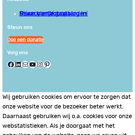
Privacy en Voorwaarden
Stuur hier je gastblog in!
Neem contact op
Steun ons
Doe een donatie
Volg ons
Facebook
LinkedIn
E-mail
YouTube
Instagram
Pinterest
Wij gebruiken cookies om ervoor te zorgen dat
onze website voor de bezoeker beter werkt.
Daarnaast gebruiken wij o.a. cookies voor onze
webstatistieken. Als je doorgaat met het