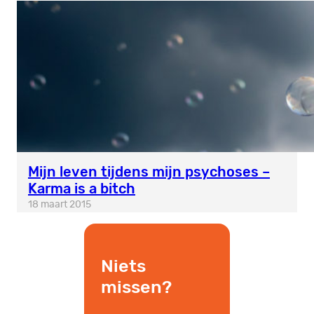
Mijn leven tijdens mijn psychoses –
Karma is a bitch
18 maart 2015
Niets
missen?