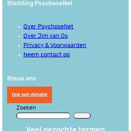
Stichting PsychoseNet
Over PsychoseNet
Over Jim van Os
Privacy & Voorwaarden
Neem contact op
Steun ons
Doe een donatie
Zoeken
Zoeken
Veel gezochte termen