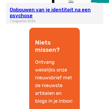
Opbouwen van je identiteit na een
psychose
7 augustus 2026
Niets
missen?
Ontvang
wekelijks onze
nieuwsbrief met
de nieuwste
artikelen en
blogs in je inbox!