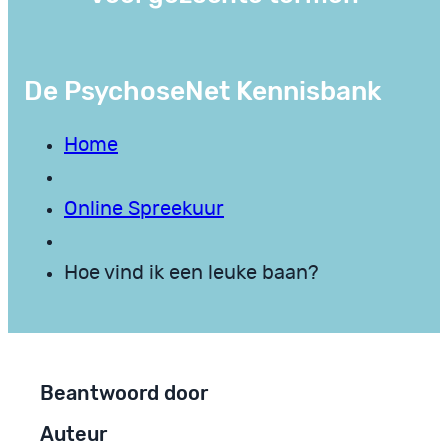
De PsychoseNet Kennisbank
Home
Online Spreekuur
Hoe vind ik een leuke baan?
Beantwoord door
Auteur