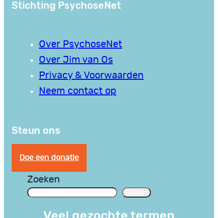
Stichting PsychoseNet
Over PsychoseNet
Over Jim van Os
Privacy & Voorwaarden
Neem contact op
Steun ons
Doe een donatie
Zoeken
Zoeken
Veel gezochte termen