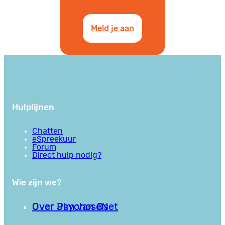
Meld je aan
Hulplijnen
Chatten
eSpreekuur
Forum
Direct hulp nodig?
Wie zijn we?
Over PsychoseNet
Over Jim van Os