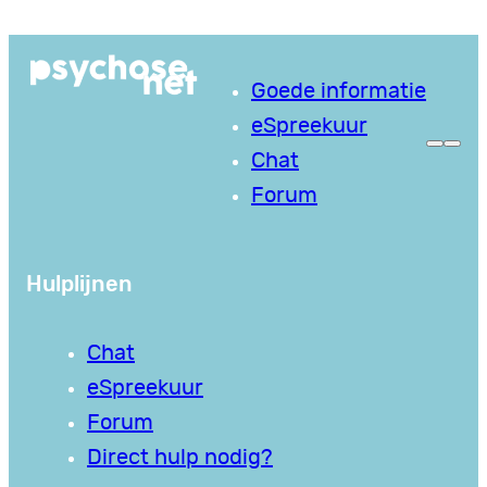
Ga
naar
Goede informatie
de
eSpreekuur
inhoud
Chat
Forum
Hulplijnen
Chat
eSpreekuur
Forum
Direct hulp nodig?