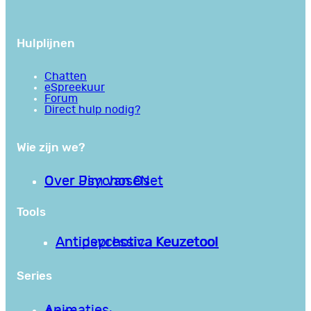
Hulplijnen
Chatten
eSpreekuur
Forum
Direct hulp nodig?
Wie zijn we?
Over PsychoseNet
Over Jim van Os
Tools
Antipsychotica Keuzetool
Antidepressiva Keuzetool
Series
Animaties