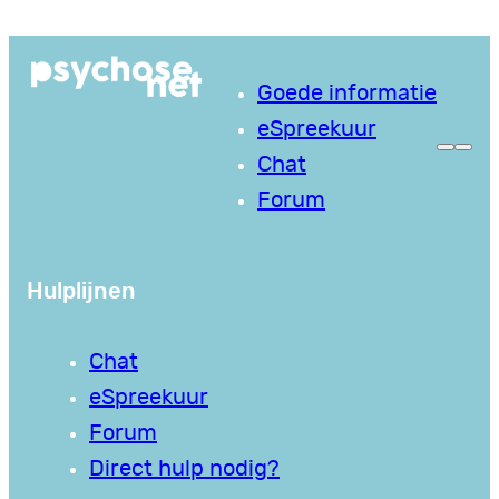
Ga
naar
Goede informatie
de
eSpreekuur
inhoud
Chat
Forum
Hulplijnen
Chat
eSpreekuur
Forum
Direct hulp nodig?