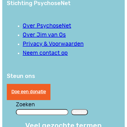
Stichting PsychoseNet
Over PsychoseNet
Over Jim van Os
Privacy & Voorwaarden
Neem contact op
Steun ons
Doe een donatie
Zoeken
Zoeken
Veel gezochte termen