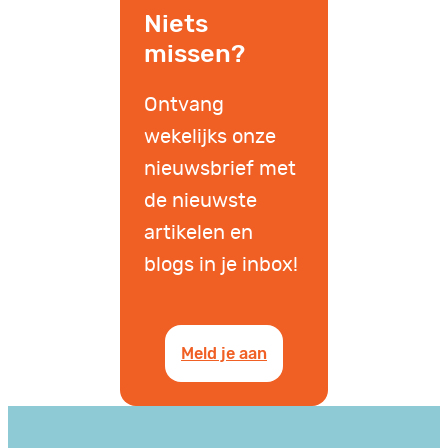
Niets
missen?
Ontvang
wekelijks onze
nieuwsbrief met
de nieuwste
artikelen en
blogs in je inbox!
Meld je aan