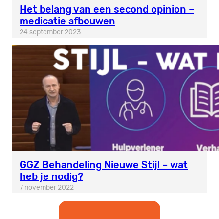
Het belang van een second opinion –
medicatie afbouwen
24 september 2023
GGZ Behandeling Nieuwe Stijl – wat
heb je nodig?
7 november 2022