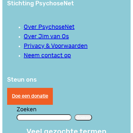
Stichting PsychoseNet
Over PsychoseNet
Over Jim van Os
Privacy & Voorwaarden
Neem contact op
Steun ons
Doe een donatie
Zoeken
Zoeken
Veel gezochte termen