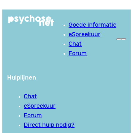
Ga
naar
Goede informatie
de
eSpreekuur
inhoud
Chat
Forum
Hulplijnen
Chat
eSpreekuur
Forum
Direct hulp nodig?