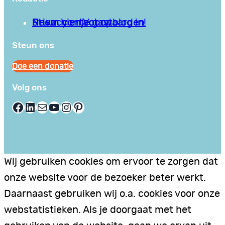
Privacy en Voorwaarden
Stuur hier je gastblog in!
Neem contact op
Steun ons
Doe een donatie
Volg ons
Facebook
LinkedIn
E-mail
YouTube
Instagram
Pinterest
Wij gebruiken cookies om ervoor te zorgen dat
onze website voor de bezoeker beter werkt.
Daarnaast gebruiken wij o.a. cookies voor onze
webstatistieken. Als je doorgaat met het