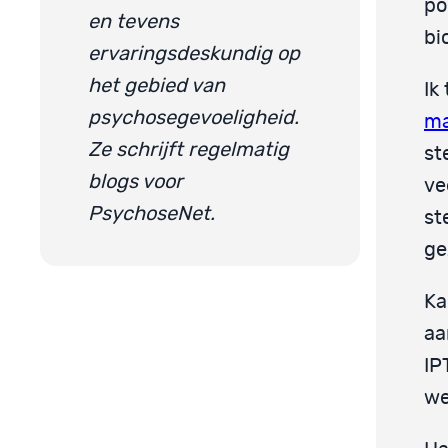
po
en tevens
bi
ervaringsdeskundig op
het gebied van
Ik
psychosegevoeligheid.
ma
Ze schrijft regelmatig
st
blogs voor
ve
PsychoseNet.
st
ge
Ka
aa
IP
we