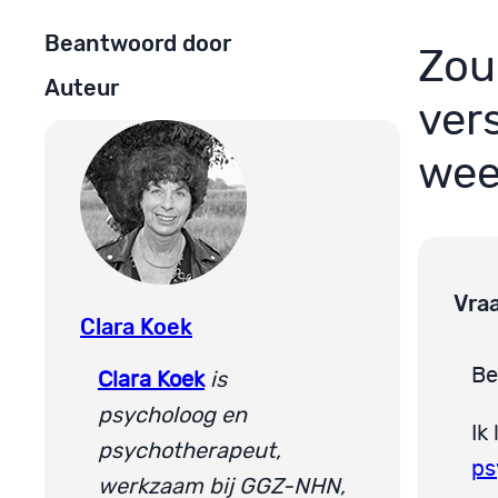
Beantwoord door
Zou
Auteur
ver
wee
Vra
Clara Koek
Be
Clara Koek
is
psycholoog en
Ik
psychotherapeut,
ps
werkzaam bij GGZ-NHN,