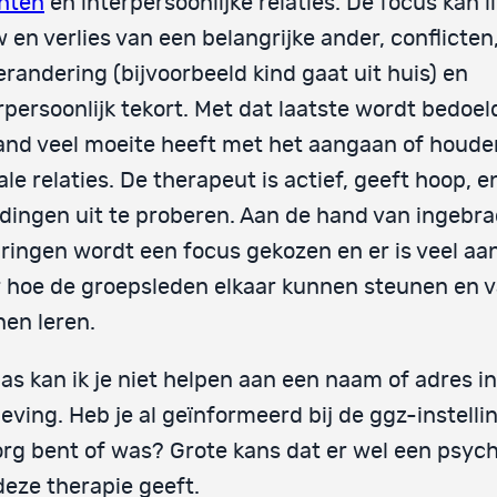
hten
en interpersoonlijke relaties. De focus kan 
 en verlies van een belangrijke ander, conflicten
erandering (bijvoorbeeld kind gaat uit huis) en
rpersoonlijk tekort. Met dat laatste wordt bedoel
nd veel moeite heeft met het aangaan of houde
ale relaties. De therapeut is actief, geeft hoop, 
dingen uit te proberen. Aan de hand van ingebr
ringen wordt een focus gekozen en er is veel a
 hoe de groepsleden elkaar kunnen steunen en v
en leren.
as kan ik je niet helpen aan een naam of adres i
ving. Heb je al geïnformeerd bij de ggz-instelli
org bent of was? Grote kans dat er wel een psych
deze therapie geeft.