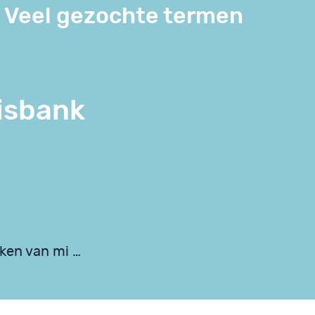
Veel gezochte termen
isbank
ken van mi …