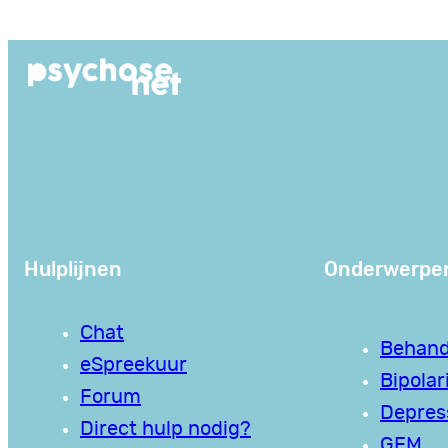
Ga
naar
de
inhoud
Hulplijnen
Onderwerpe
Chat
Behand
eSpreekuur
Bipolari
Forum
Depres
Direct hulp nodig?
GEM