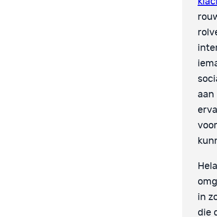
klac
rouw
rolv
inte
iema
soci
aan 
erva
voor
kunn
Hela
omge
in z
die 