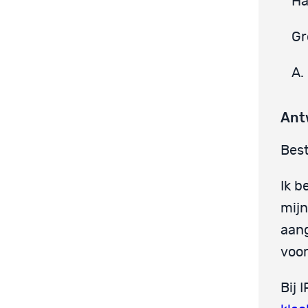
Ha
Gr
A.
Ant
Best
Ik 
mij
aang
voor
Bij 