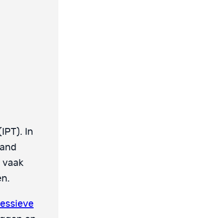
(IPT). In
band
n vaak
en.
essieve