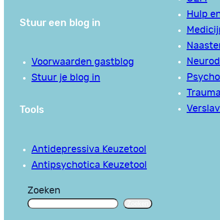
Hulp en
Stuur een blog in
Medici
Naaste
Neurodi
Voorwaarden gastblog
Psycho
Stuur je blog in
Traum
Tools
Verslav
Antidepressiva Keuzetool
Antipsychotica Keuzetool
Zoeken
Zoeken