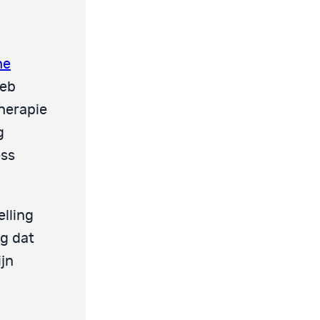
he
heb
herapie
g
ess
lling
g dat
ijn