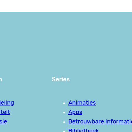
n
Series
eling
Animaties
teit
Apps
sie
Betrouwbare informati
Bibliotheek