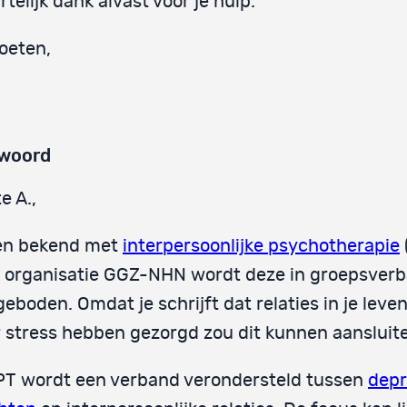
rtelijk dank alvast voor je hulp.
oeten,
woord
e A.,
ben bekend met
interpersoonlijke psychotherapie
n organisatie GGZ-NHN wordt deze in groepsver
eboden. Omdat je schrijft dat relaties in je leve
 stress hebben gezorgd zou dit kunnen aansluit
IPT wordt een verband verondersteld tussen
depr