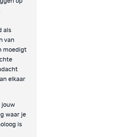
liggen op
,
d als
n van
en moedigt
achte
andacht
an elkaar
n jouw
ng waar je
oloog is