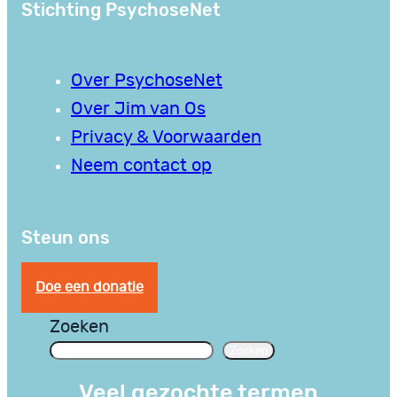
Stichting PsychoseNet
Over PsychoseNet
Over Jim van Os
Privacy & Voorwaarden
Neem contact op
Steun ons
Doe een donatie
Zoeken
Zoeken
Veel gezochte termen