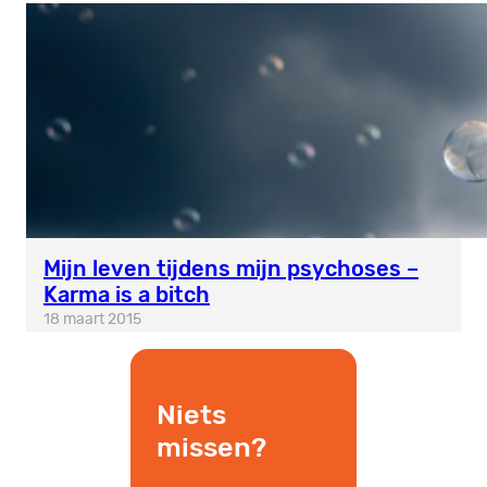
Mijn leven tijdens mijn psychoses –
Karma is a bitch
18 maart 2015
Niets
missen?