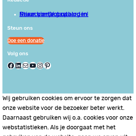
Privacy en Voorwaarden
Stuur hier je gastblog in!
Neem contact op
Steun ons
Doe een donatie
Volg ons
Facebook
LinkedIn
E-mail
YouTube
Instagram
Pinterest
Wij gebruiken cookies om ervoor te zorgen dat
onze website voor de bezoeker beter werkt.
Daarnaast gebruiken wij o.a. cookies voor onze
webstatistieken. Als je doorgaat met het