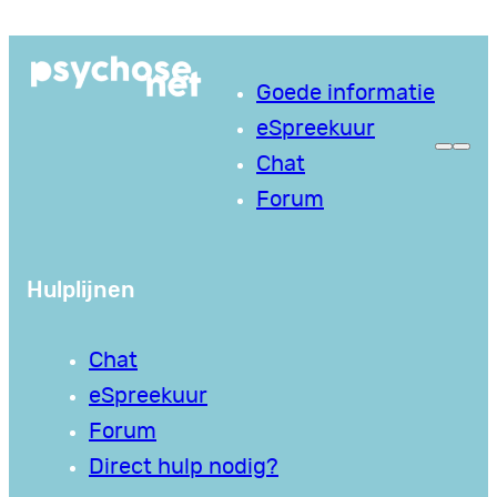
Ga
naar
Goede informatie
de
eSpreekuur
inhoud
Chat
Forum
Hulplijnen
Chat
eSpreekuur
Forum
Direct hulp nodig?