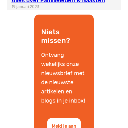
Alles over Familieleden & Naasten
19 januari 2023
Niets
missen?
Ontvang
wekelijks onze
nieuwsbrief met
de nieuwste
artikelen en
blogs in je inbox!
Meld je aan