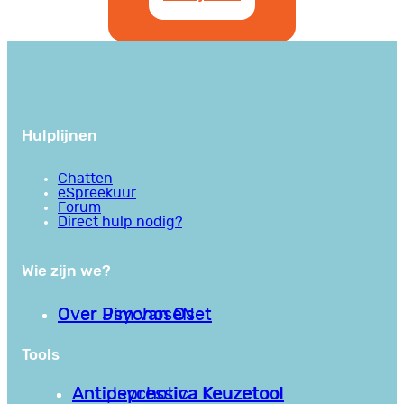
Hulplijnen
Chatten
eSpreekuur
Forum
Direct hulp nodig?
Wie zijn we?
Over PsychoseNet
Over Jim van Os
Tools
Antipsychotica Keuzetool
Antidepressiva Keuzetool