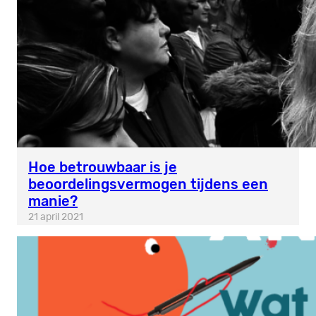
Hoe betrouwbaar is je
beoordelingsvermogen tijdens een
manie?
21 april 2021