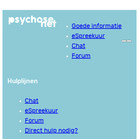
Ga
naar
Goede informatie
de
eSpreekuur
inhoud
Chat
Forum
Hulplijnen
Chat
eSpreekuur
Forum
Direct hulp nodig?