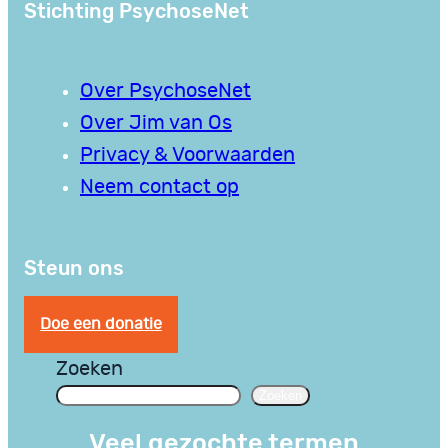
Stichting PsychoseNet
Over PsychoseNet
Over Jim van Os
Privacy & Voorwaarden
Neem contact op
Steun ons
Doe een donatie
Zoeken
Zoeken
Veel gezochte termen