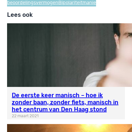
beoordelingsvermogen
Bipolariteit
manie
Lees ook
De eerste keer manisch – hoe ik
zonder baan, zonder fiets, manisch in
het centrum van Den Haag stond
22 maart 2021