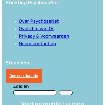
Stichting PsychoseNet
Over PsychoseNet
Over Jim van Os
Privacy & Voorwaarden
Neem contact op
Steun ons
Doe een donatie
Zoeken
Zoeken
Veel gezochte termen