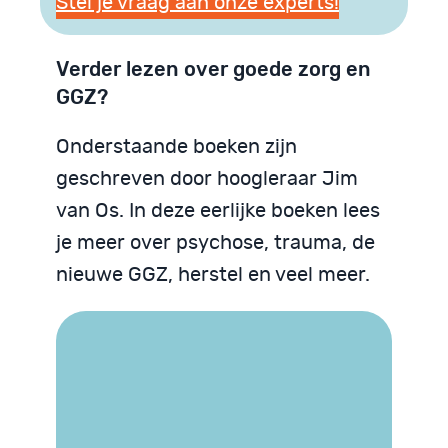
Stel je vraag aan onze experts!
Verder lezen over goede zorg en
GGZ?
Onderstaande boeken zijn
geschreven door hoogleraar Jim
van Os. In deze eerlijke boeken lees
je meer over psychose, trauma, de
nieuwe GGZ, herstel en veel meer.
Trauma begrijpen
We zijn God niet
Psychose begrijpen
Neurodiversiteit
Neurodiversiteit
begrijpen
begrijpen