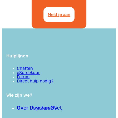
Meld je aan
Hulplijnen
Chatten
eSpreekuur
Forum
Direct hulp nodig?
Wie zijn we?
Over PsychoseNet
Over Jim van Os