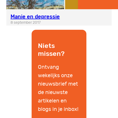
Manie en depressie
8 september 2017
Niets
missen?
Ontvang
wekelijks onze
nieuwsbrief met
de nieuwste
artikelen en
blogs in je inbox!