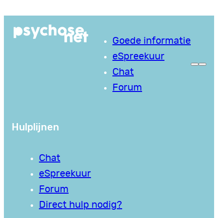
Ga
naar
Goede informatie
de
eSpreekuur
inhoud
Chat
Forum
Hulplijnen
Chat
eSpreekuur
Forum
Direct hulp nodig?