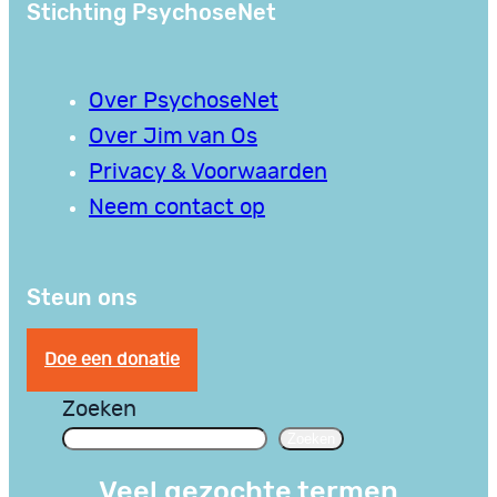
Stichting PsychoseNet
Over PsychoseNet
Over Jim van Os
Privacy & Voorwaarden
Neem contact op
Steun ons
Doe een donatie
Zoeken
Zoeken
Veel gezochte termen