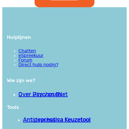
Hulplijnen
Chatten
eSpreekuur
Forum
Direct hulp nodig?
Wie zijn we?
Over PsychoseNet
Over Jim van Os
Tools
Antipsychotica Keuzetool
Antidepressiva Keuzetool