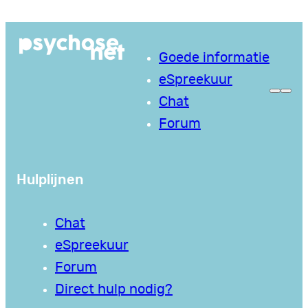
Ga
naar
Goede informatie
de
eSpreekuur
inhoud
Chat
Forum
Hulplijnen
Chat
eSpreekuur
Forum
Direct hulp nodig?