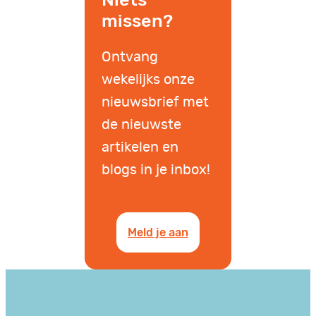
missen?
Ontvang
wekelijks onze
nieuwsbrief met
de nieuwste
artikelen en
blogs in je inbox!
Meld je aan