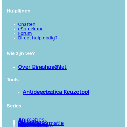
Hulplijnen
Chatten
eSpreekuur
Forum
Direct hulp nodig?
Wie zijn we?
Over PsychoseNet
Over Jim van Os
Tools
Antipsychotica Keuzetool
Antidepressiva Keuzetool
Series
Animaties
Apps
Bibliotheek
Goede informatie
Kennisbank
Mini college’s
Podcasts