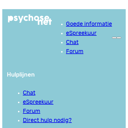
Ga
naar
Goede informatie
de
eSpreekuur
inhoud
Chat
Forum
Hulplijnen
Chat
eSpreekuur
Forum
Direct hulp nodig?