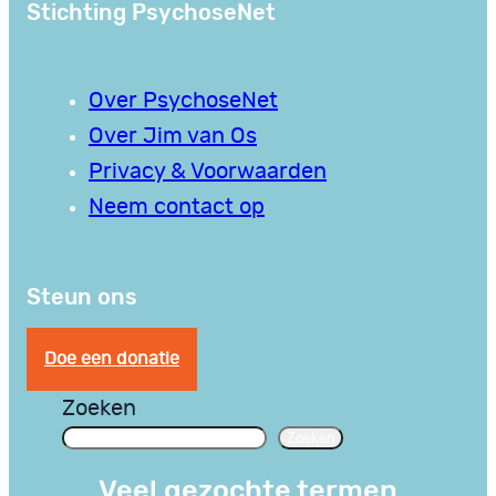
Stichting PsychoseNet
Over PsychoseNet
Over Jim van Os
Privacy & Voorwaarden
Neem contact op
Steun ons
Doe een donatie
Zoeken
Zoeken
Veel gezochte termen