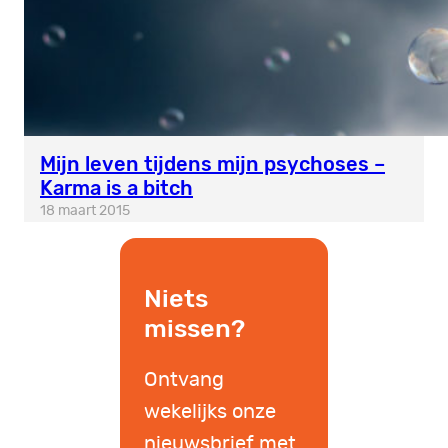
Mijn leven tijdens mijn psychoses –
Karma is a bitch
18 maart 2015
Niets
missen?
Ontvang
wekelijks onze
nieuwsbrief met