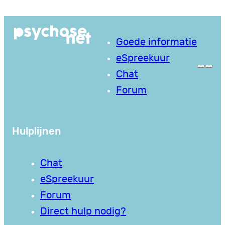
Ga
naar
Goede informatie
de
eSpreekuur
inhoud
Chat
Forum
Hulplijnen
Chat
eSpreekuur
Forum
Direct hulp nodig?