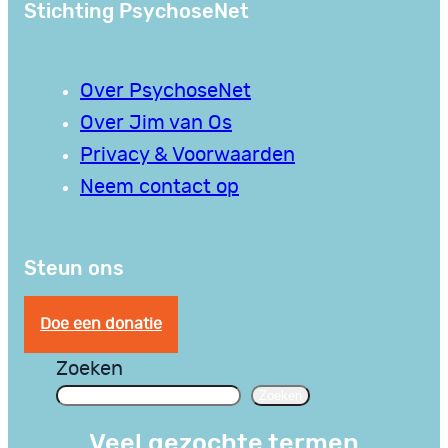
Stichting PsychoseNet
Over PsychoseNet
Over Jim van Os
Privacy & Voorwaarden
Neem contact op
Steun ons
Doe een donatie
Zoeken
Zoeken
Veel gezochte termen