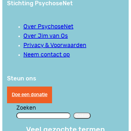
Stichting PsychoseNet
Over PsychoseNet
Over Jim van Os
Privacy & Voorwaarden
Neem contact op
Steun ons
Doe een donatie
Zoeken
Zoeken
Veel gezochte termen