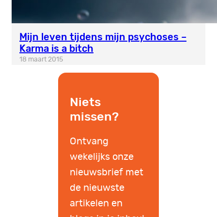
Mijn leven tijdens mijn psychoses –
Karma is a bitch
18 maart 2015
Niets
missen?
Ontvang
wekelijks onze
nieuwsbrief met
de nieuwste
artikelen en