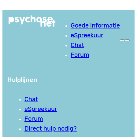
Ga
naar
Goede informatie
de
eSpreekuur
inhoud
Chat
Forum
Hulplijnen
Chat
eSpreekuur
Forum
Direct hulp nodig?