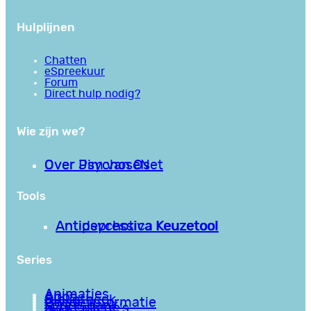
Hulplijnen
Chatten
eSpreekuur
Forum
Direct hulp nodig?
Wie zijn we?
Over PsychoseNet
Over Jim van Os
Tools
Antipsychotica Keuzetool
Antidepressiva Keuzetool
Series
Animaties
Apps
Bibliotheek
Goede informatie
Kennisbank
Mini college’s