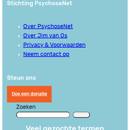
Stichting PsychoseNet
Over PsychoseNet
Over Jim van Os
Privacy & Voorwaarden
Neem contact op
Steun ons
Doe een donatie
Zoeken
Zoeken
Veel gezochte termen