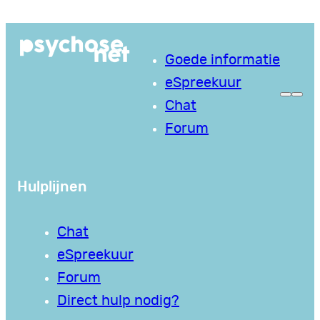
Ga
naar
Goede informatie
de
eSpreekuur
inhoud
Chat
Forum
Hulplijnen
Chat
eSpreekuur
Forum
Direct hulp nodig?