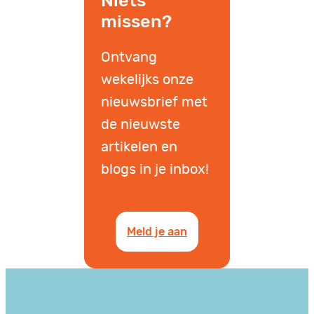
Niets
missen?
Ontvang
wekelijks onze
nieuwsbrief met
de nieuwste
artikelen en
blogs in je inbox!
Meld je aan