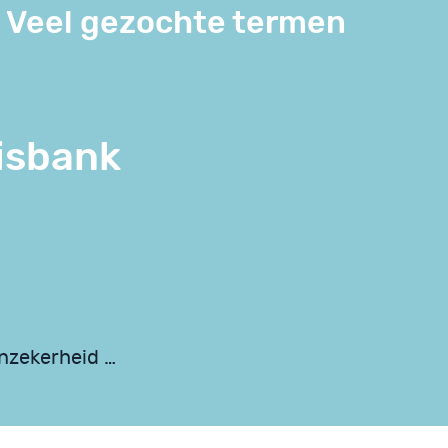
Veel gezochte termen
isbank
onzekerheid …