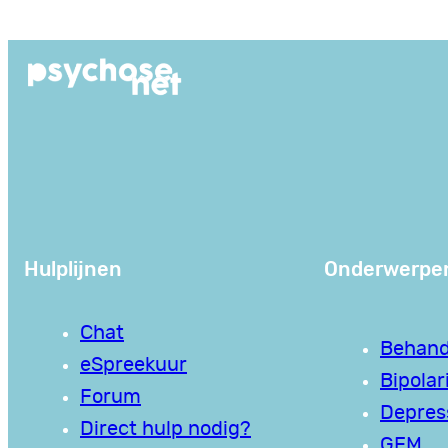
Ga
naar
de
inhoud
Hulplijnen
Onderwerpe
Chat
Behand
eSpreekuur
Bipolari
Forum
Depres
Direct hulp nodig?
GEM