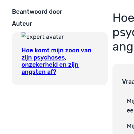
Beantwoord door
Hoe
Auteur
psy
ang
Hoe komt mijn zoon van
zijn psychoses,
onzekerheid en zijn
angsten af?
Vra
Mi
ee
Mi