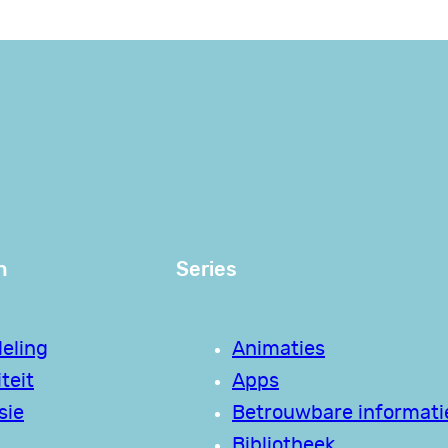
n
Series
eling
Animaties
teit
Apps
sie
Betrouwbare informati
Bibliotheek