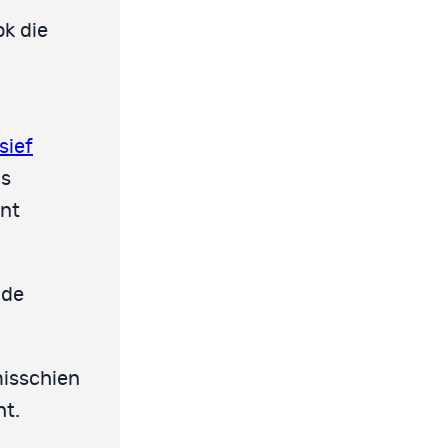
ok die
sief
is
nt
nde
misschien
ht.