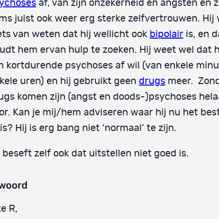
ychoses
af, van zijn onzekerheid en angsten en z
ms juist ook weer erg sterke zelfvertrouwen. Hij w
ets van weten dat hij wellicht ook
bipolair
is, en d
udt hem ervan hulp te zoeken. Hij weet wel dat h
jn kortdurende psychoses af wil (van enkele minu
kele uren) en hij gebruikt geen
drugs
meer. Zon
ugs komen zijn (angst en doods-)psychoses hela
or. Kan je mij/hem adviseren waar hij nu het be
 is? Hij is erg bang niet ‘normaal’ te zijn.
j beseft zelf ook dat uitstellen niet goed is.
woord
e R,