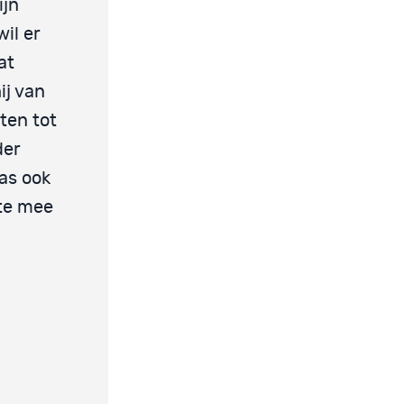
ijn
il er
at
ij van
ten tot
der
as ook
ste mee