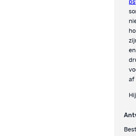
ps
so
ni
ho
zi
en
dr
vo
af
Hi
Ant
Best