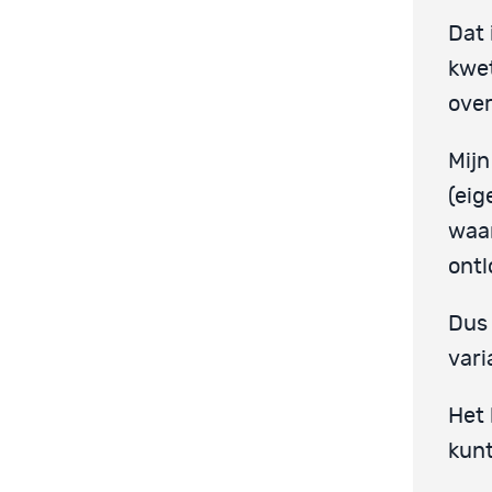
Dat 
kwet
ove
Mijn
(eig
waar
ontl
Dus 
vari
Het 
kunt