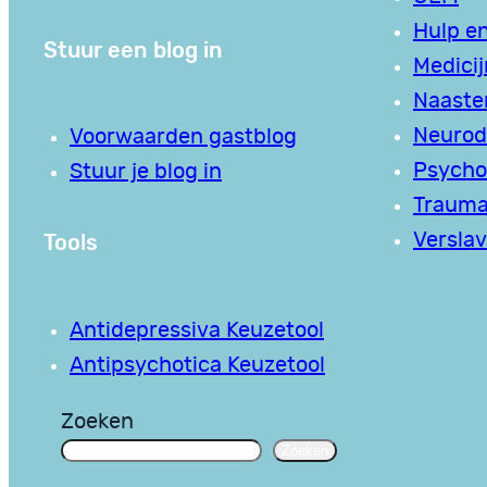
Hulp en
Stuur een blog in
Medici
Naaste
Neurodi
Voorwaarden gastblog
Psycho
Stuur je blog in
Traum
Tools
Verslav
Antidepressiva Keuzetool
Antipsychotica Keuzetool
Zoeken
Zoeken